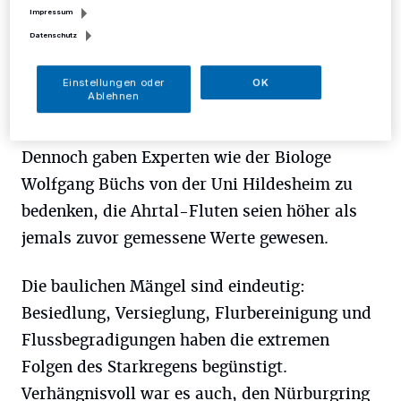
Vorkehrungen für kommende Katastrophen
Impressum
werden ergriffen?
Datenschutz
Außerhalb von Ahr und Erft, außerhalb von
Einstellungen oder
OK
Ablehnen
Bächen wie der Düssel oder der Rurtalsperre
waren die Auswirkungen noch erträglich.
Dennoch gaben Experten wie der Biologe
Wolfgang Büchs von der Uni Hildesheim zu
bedenken, die Ahrtal-Fluten seien höher als
jemals zuvor gemessene Werte gewesen.
Die baulichen Mängel sind eindeutig:
Besiedlung, Versieglung, Flurbereinigung und
Flussbegradigungen haben die extremen
Folgen des Starkregens begünstigt.
Verhängnisvoll war es auch, den Nürburgring