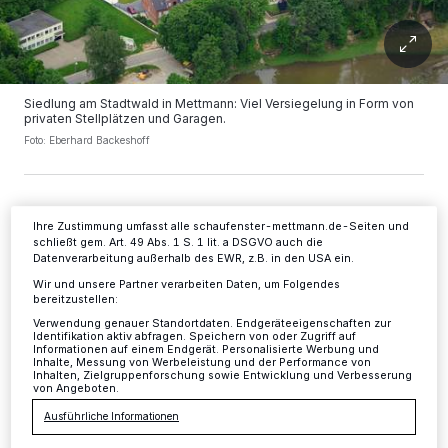
Wir und unsere
-Partner speichern und greifen auf
218
personenbezogene Daten wie Browserdaten oder eindeutige
Kennungen auf Ihrem Gerät zu. Durch Auswahl von OK aktivieren Sie
Tracking-Technologien für die unter „Wir und unsere Partner
verarbeiten Daten, um Ihnen Dienste bereitzustellen“ aufgeführten
Siedlung am Stadtwald in Mettmann: Viel Versiegelung in Form von
Zwecke. Wenn Tracker deaktiviert sind, sind manche Inhalte und
privaten Stellplätzen und Garagen.
Anzeigen möglicherweise nicht mehr so relevant für Sie. Sie können
dieses Menü jederzeit wieder aufrufen, um Ihre Einstellungen zu
Foto: Eberhard Backeshoff
ändern oder Ihre Einwilligung zu widerrufen, indem Sie auf den Link
Einstellungen oder Ablehnen am unteren Rand der Webseite klicken.
Ihre Einstellungen gelten innerhalb unseres Website. Weitere
Informationen finden Sie in unserer Datenschutzerklärung.
Ihre Zustimmung umfasst alle schaufenster-mettmann.de-Seiten und
schließt gem. Art. 49 Abs. 1 S. 1 lit. a DSGVO auch die
I
Datenverarbeitung außerhalb des EWR, z.B. in den USA ein.
st die Hochwasserkatastrophe, die im Juli
Wir und unsere Partner verarbeiten Daten, um Folgendes
das Ahrtal in ein Inferno verwandelte,
bereitzustellen:
Verwendung genauer Standortdaten. Endgeräteeigenschaften zur
bereits vergessen? Verdrängt durch den Alltag
Identifikation aktiv abfragen. Speichern von oder Zugriff auf
Informationen auf einem Endgerät. Personalisierte Werbung und
des Wahlkampfs? Natürlich, mittlerweile sind
Inhalte, Messung von Werbeleistung und der Performance von
Inhalten, Zielgruppenforschung sowie Entwicklung und Verbesserung
schnelle Entschädigungszahlungen
von Angeboten.
versprochen worden. Aber: Welche
Ausführliche Informationen