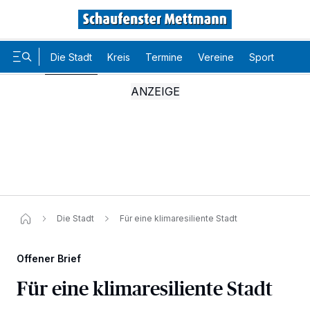
Die Stadt
Kreis
Termine
Vereine
Sport
Karr
Die Stadt
Für eine klimaresiliente Stadt
Offener Brief
Für eine klimaresiliente Stadt