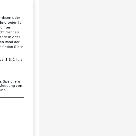
erdaten oder
chnologien für
führten
cht mehr so
 ändern oder
ren Rand der
 finden Sie in
 1 S. 1 lit. a
n. Speichern
, Messung von
 und