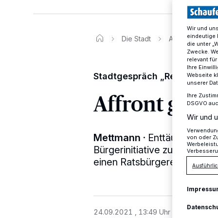
Wir und un
eindeutige 
Die Stadt
Affront gegen 
die unter „
Zwecke. Wen
relevant fü
Ihre Einwil
Stadtgespräch „Realschule
Webseite kl
unserer Da
Affront gege
Ihre Zustim
DSGVO auch 
Wir und u
Verwendung 
Mettmann
·
Enttäuschung u
von oder Zu
Werbeleist
Bürgerinitiative zum Erhalt
Verbesseru
einen Ratsbürgerentscheid v
Ausführlic
Impressu
Datensch
24.09.2021 , 13:49 Uhr
2 Minuten Le