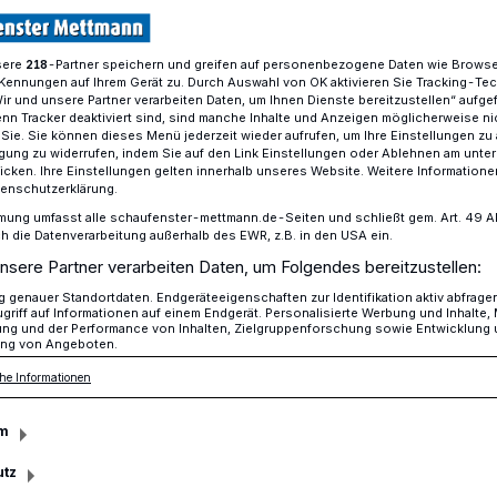
sere
-Partner speichern und greifen auf personenbezogene Daten wie Brows
218
Kennungen auf Ihrem Gerät zu. Durch Auswahl von OK aktivieren Sie Tracking-Te
die Bürger
Wir und unsere Partner verarbeiten Daten, um Ihnen Dienste bereitzustellen“ aufge
n Tracker deaktiviert sind, sind manche Inhalte und Anzeigen möglicherweise ni
r Sie. Sie können dieses Menü jederzeit wieder aufrufen, um Ihre Einstellungen zu
ligung zu widerrufen, indem Sie auf den Link Einstellungen oder Ablehnen am unte
 Mettmann“
icken. Ihre Einstellungen gelten innerhalb unseres Website. Weitere Informationen
tenschutzerklärung.
n die Bürger
mung umfasst alle schaufenster-mettmann.de-Seiten und schließt gem. Art. 49 Abs.
die Datenverarbeitung außerhalb des EWR, z.B. in den USA ein.
nsere Partner verarbeiten Daten, um Folgendes bereitzustellen:
genauer Standortdaten. Endgeräteeigenschaften zur Identifikation aktiv abfrage
nd Unmut herrschen bei der
griff auf Informationen auf einem Endgerät. Personalisierte Werbung und Inhalte
ung und der Performance von Inhalten, Zielgruppenforschung sowie Entwicklung
 de Realschule, nachdem der Rat gegen
ng von Angeboten.
otiert hat.
he Informationen
m
utz
sezeit