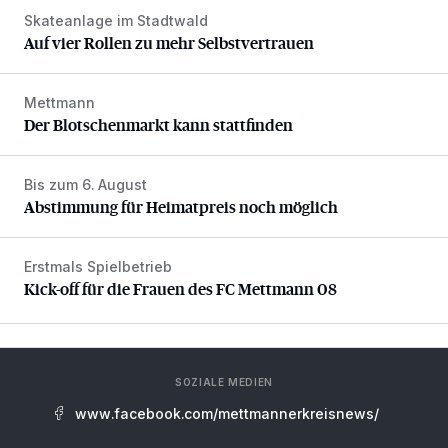
Skateanlage im Stadtwald
Auf vier Rollen zu mehr Selbstvertrauen
Auf vier Rollen zu mehr Selbstvertrauen
Mettmann
Der Blotschenmarkt kann stattfinden
Der Blotschenmarkt kann stattfinden
Bis zum 6. August
Abstimmung für Heimatpreis noch möglich
Abstimmung für Heimatpreis noch möglich
Erstmals Spielbetrieb
Kick-off für die Frauen des FC Mettmann 08
Kick-off für die Frauen des FC Mettmann 08
SOZIALE MEDIEN
www.facebook.com/mettmannerkreisnews/