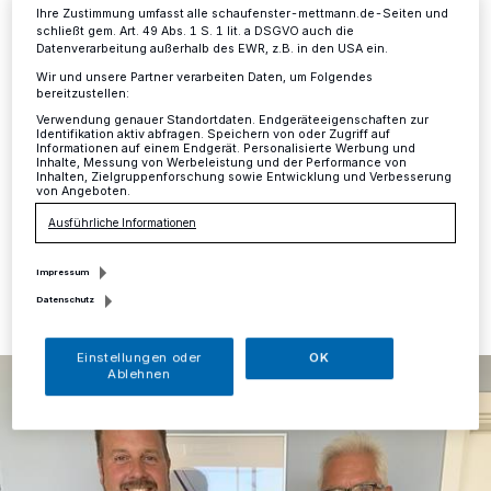
Landrat Thomas Hendele
Ihre Zustimmung umfasst alle schaufenster-mettmann.de-Seiten und
schließt gem. Art. 49 Abs. 1 S. 1 lit. a DSGVO auch die
Datenverarbeitung außerhalb des EWR, z.B. in den USA ein.
Kreis
·
Thomas Schauf, neuer Geschäftsführer der
Wir und unsere Partner verarbeiten Daten, um Folgendes
bereitzustellen:
Metropolregion Rheinland, besuchte jetzt Landrat
Thomas Hendele im Kreishaus. Im Mittelpunkt des
Verwendung genauer Standortdaten. Endgeräteeigenschaften zur
Identifikation aktiv abfragen. Speichern von oder Zugriff auf
Gesprächs standen die künftigen Aktivitäten der
Informationen auf einem Endgerät. Personalisierte Werbung und
Metropolregion Rheinland.
Inhalte, Messung von Werbeleistung und der Performance von
Inhalten, Zielgruppenforschung sowie Entwicklung und Verbesserung
von Angeboten.
Ausführliche Informationen
15.08.2022 , 13:42 Uhr
Eine Minute Lesezeit
Impressum
Datenschutz
Einstellungen oder
OK
Ablehnen