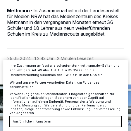
Wir und unsere
-Partner speichern und greifen auf
218
Mettmann
·
In Zusammenarbeit mit der Landesanstalt
personenbezogene Daten wie Browserdaten oder eindeutige
für Medien NRW hat das Medienzentrum des Kreises
Kennungen auf Ihrem Gerät zu. Durch Auswahl von OK aktivieren Sie
Tracking-Technologien für die unter „Wir und unsere Partner
Mettmann in den vergangenen Monaten erneut 36
verarbeiten Daten, um Ihnen Dienste bereitzustellen“ aufgeführten
Schüler und 18 Lehrer aus neun weiterführenden
Zwecke. Wenn Tracker deaktiviert sind, sind manche Inhalte und
Schulen im Kreis zu Medienscouts ausgebildet.
Anzeigen möglicherweise nicht mehr so relevant für Sie. Sie können
dieses Menü jederzeit wieder aufrufen, um Ihre Einstellungen zu
ändern oder Ihre Einwilligung zu widerrufen, indem Sie auf den Link
Einstellungen oder Ablehnen am unteren Rand der Webseite klicken.
Ihre Einstellungen gelten innerhalb unseres Website. Weitere
29.05.2024 , 12:43 Uhr
2 Minuten Lesezeit
Informationen finden Sie in unserer Datenschutzerklärung.
Ihre Zustimmung umfasst alle schaufenster-mettmann.de-Seiten und
schließt gem. Art. 49 Abs. 1 S. 1 lit. a DSGVO auch die
Datenverarbeitung außerhalb des EWR, z.B. in den USA ein.
Wir und unsere Partner verarbeiten Daten, um Folgendes
bereitzustellen:
Verwendung genauer Standortdaten. Endgeräteeigenschaften zur
Identifikation aktiv abfragen. Speichern von oder Zugriff auf
Informationen auf einem Endgerät. Personalisierte Werbung und
Inhalte, Messung von Werbeleistung und der Performance von
Inhalten, Zielgruppenforschung sowie Entwicklung und Verbesserung
von Angeboten.
Ausführliche Informationen