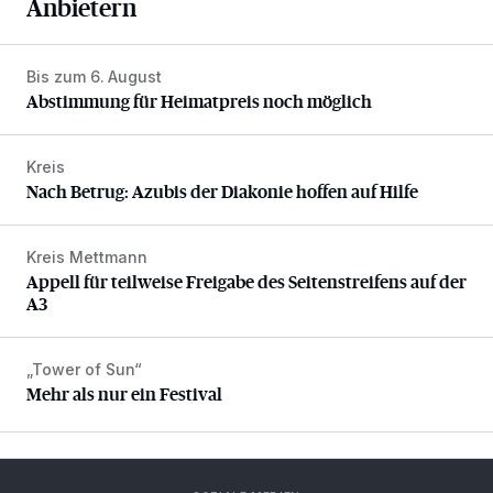
Anbietern
Bis zum 6. August
Abstimmung für Heimatpreis noch möglich
Abstimmung für Heimatpreis noch möglich
Kreis
Nach Betrug: Azubis der Diakonie hoffen auf Hilfe
Nach Betrug: Azubis der Diakonie hoffen auf Hilfe
Kreis Mettmann
Appell für teilweise Freigabe des Seitenstreifens auf der A
Appell für teilweise Freigabe des Seitenstreifens auf der
A3
„Tower of Sun“
Mehr als nur ein Festival
Mehr als nur ein Festival