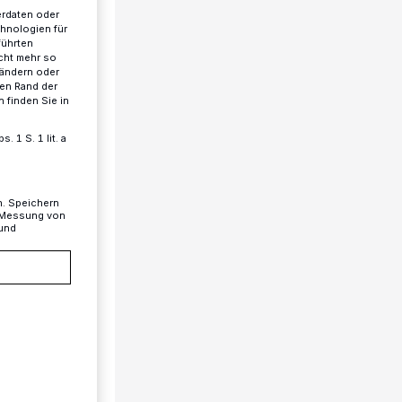
erdaten oder
chnologien für
führten
cht mehr so
 ändern oder
ren Rand der
 finden Sie in
 1 S. 1 lit. a
n. Speichern
, Messung von
 und