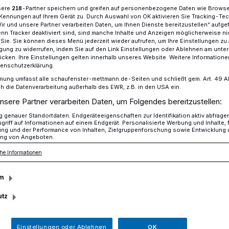
sere
-Partner speichern und greifen auf personenbezogene Daten wie Brows
218
Kennungen auf Ihrem Gerät zu. Durch Auswahl von OK aktivieren Sie Tracking-Te
Wir und unsere Partner verarbeiten Daten, um Ihnen Dienste bereitzustellen“ aufge
n Tracker deaktiviert sind, sind manche Inhalte und Anzeigen möglicherweise ni
tenfahrräder für Privatpersonen​
r Sie. Sie können dieses Menü jederzeit wieder aufrufen, um Ihre Einstellungen zu
ligung zu widerrufen, indem Sie auf den Link Einstellungen oder Ablehnen am unte
icken. Ihre Einstellungen gelten innerhalb unseres Website. Weitere Informationen
tenschutzerklärung.
stellt werden
mung umfasst alle schaufenster-mettmann.de-Seiten und schließt gem. Art. 49 Abs.
die Datenverarbeitung außerhalb des EWR, z.B. in den USA ein.
t E-Lastenfahrräder
nsere Partner verarbeiten Daten, um Folgendes bereitzustellen:
genauer Standortdaten. Endgeräteeigenschaften zur Identifikation aktiv abfrage
griff auf Informationen auf einem Endgerät. Personalisierte Werbung und Inhalte
rsonen
ung und der Performance von Inhalten, Zielgruppenforschung sowie Entwicklung
ng von Angeboten.
he Informationen
n insgesamt 500.000 Euro hat der Kreis
m
l ein Förderprogramm zur Anschaffung
utz
rädern für Privatpersonen aufgelegt.
Einstellungen oder Ablehnen
OK