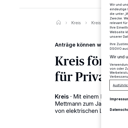
Wir und un
eindeutige 
die unter „
Zwecke. Wen
Kreis
Kreis fördert E-Las
relevant fü
Ihre Einwil
Webseite kl
unserer Da
Anträge können weiterhin ge
Ihre Zustim
DSGVO auch 
Kreis förder
Wir und u
Verwendung 
von oder Zu
für Privatpe
Werbeleist
Verbesseru
Ausführlic
Kreis
·
Mit einem Budget vo
Impressu
Mettmann zum Jahreswechse
Datensch
von elektrischen Lastenfahr