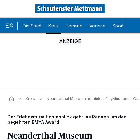
Die Stadt
Kreis
Termine
Vereine
Sport
Karr
Kreis
Neanderthal Museum nominiert für „Museums-Osca
Der Erlebnisturm Höhlenblick geht ins Rennen um den
begehrten EMYA Award
Neanderthal Museum