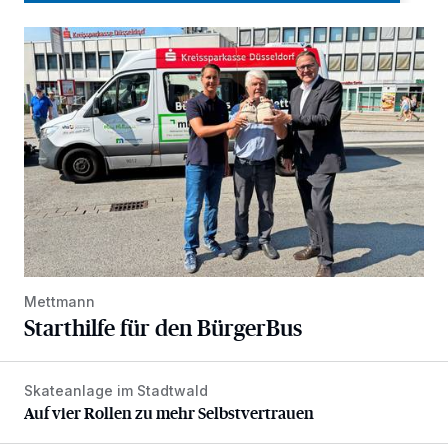
Starthilfe für den BürgerBus
Mettmann
Starthilfe für den BürgerBus
Skateanlage im Stadtwald
Auf vier Rollen zu mehr Selbstvertrauen
Auf vier Rollen zu mehr Selbstvertrauen