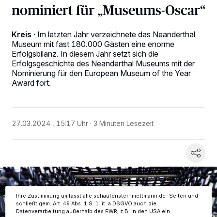
nominiert für „Museums-Oscar“
Kreis
·
Im letzten Jahr verzeichnete das Neanderthal
Museum mit fast 180.000 Gästen eine enorme
Erfolgsbilanz. In diesem Jahr setzt sich die
Erfolgsgeschichte des Neanderthal Museums mit der
Nominierung für den European Museum of the Year
Award fort.
Wir und unsere
-Partner speichern und greifen auf
218
personenbezogene Daten wie Browserdaten oder eindeutige
Kennungen auf Ihrem Gerät zu. Durch Auswahl von OK aktivieren Sie
Tracking-Technologien für die unter „Wir und unsere Partner
27.03.2024 , 15:17 Uhr
3 Minuten Lesezeit
verarbeiten Daten, um Ihnen Dienste bereitzustellen“ aufgeführten
Zwecke. Wenn Tracker deaktiviert sind, sind manche Inhalte und
Anzeigen möglicherweise nicht mehr so relevant für Sie. Sie können
dieses Menü jederzeit wieder aufrufen, um Ihre Einstellungen zu
ändern oder Ihre Einwilligung zu widerrufen, indem Sie auf den Link
Einstellungen oder Ablehnen am unteren Rand der Webseite klicken.
Ihre Einstellungen gelten innerhalb unseres Website. Weitere
Informationen finden Sie in unserer Datenschutzerklärung.
Ihre Zustimmung umfasst alle schaufenster-mettmann.de-Seiten und
schließt gem. Art. 49 Abs. 1 S. 1 lit. a DSGVO auch die
Datenverarbeitung außerhalb des EWR, z.B. in den USA ein.