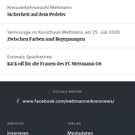
Kreisverkehrswacht Mettmann
Sicherheit auf dem Pedelec
Sicherheit auf dem Pedelec
Vernissage im Kunsthaus Mettmann am 25. Juli 2026
Zwischen Farben und Begegnungen
Zwischen Farben und Begegnungen
Erstmals Spielbetrieb
Kick-off für die Frauen des FC Mettmann 08
Kick-off für die Frauen des FC Mettmann 08
SOZIALE MEDIEN
www.facebook.com/mettmannerkreisnews/
SERVICES
VERLAG
Inserieren
Mediadaten