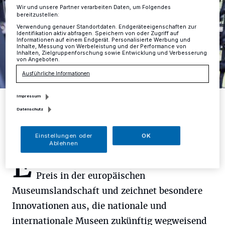
Wir und unsere Partner verarbeiten Daten, um Folgendes
bereitzustellen:
Verwendung genauer Standortdaten. Endgeräteeigenschaften zur
Identifikation aktiv abfragen. Speichern von oder Zugriff auf
Informationen auf einem Endgerät. Personalisierte Werbung und
Inhalte, Messung von Werbeleistung und der Performance von
Inhalten, Zielgruppenforschung sowie Entwicklung und Verbesserung
von Angeboten.
Ausführliche Informationen
Foto: Neanderthal Museum
Impressum
Datenschutz
Einstellungen oder
OK
Ablehnen
E
r ist der älteste und renommierteste
Preis in der europäischen
Museumslandschaft und zeichnet besondere
Innovationen aus, die nationale und
internationale Museen zukünftig wegweisend