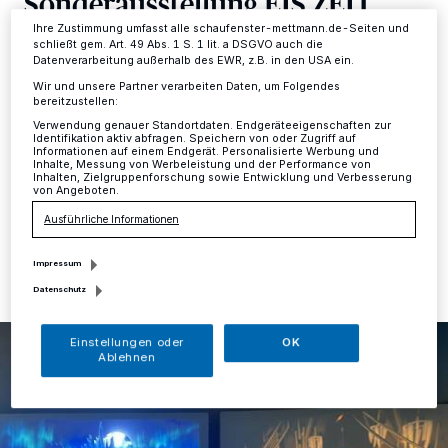
Sonderausstellung EIS ZEIT
Informationen finden Sie in unserer Datenschutzerklärung.
REISE GRÖNLAND
Ihre Zustimmung umfasst alle schaufenster-mettmann.de-Seiten und
schließt gem. Art. 49 Abs. 1 S. 1 lit. a DSGVO auch die
Datenverarbeitung außerhalb des EWR, z.B. in den USA ein.
Kreis
·
Mit dem Beginn der Osterferien wird es in der
Wir und unsere Partner verarbeiten Daten, um Folgendes
bereitzustellen:
aktuellen Sonderausstellung des Neanderthal Museums
„EIS ZEIT REISE GRÖNLAND“ ein neues Highlight
Verwendung genauer Standortdaten. Endgeräteeigenschaften zur
Identifikation aktiv abfragen. Speichern von oder Zugriff auf
geben: Das immersive Spiel „Mother of the Sea“.
Informationen auf einem Endgerät. Personalisierte Werbung und
Inhalte, Messung von Werbeleistung und der Performance von
Inhalten, Zielgruppenforschung sowie Entwicklung und Verbesserung
von Angeboten.
Ausführliche Informationen
25.03.2024 , 09:31 Uhr
Eine Minute Lesezeit
Impressum
Datenschutz
Einstellungen oder
OK
Ablehnen