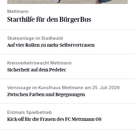
Mettmann
Starthilfe für den BürgerBus
Skateanlage im Stadtwald
Auf vier Rollen zu mehr Selbstvertrauen
Auf vier Rollen zu mehr Selbstvertrauen
Kreisverkehrswacht Mettmann
Sicherheit auf dem Pedelec
Sicherheit auf dem Pedelec
Vernissage im Kunsthaus Mettmann am 25. Juli 2026
Zwischen Farben und Begegnungen
Zwischen Farben und Begegnungen
Erstmals Spielbetrieb
Kick-off für die Frauen des FC Mettmann 08
Kick-off für die Frauen des FC Mettmann 08