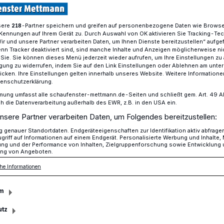
sere
-Partner speichern und greifen auf personenbezogene Daten wie Brows
218
Kennungen auf Ihrem Gerät zu. Durch Auswahl von OK aktivieren Sie Tracking-Te
ungslöschgruppenfahrzeug rückt immer zuerst aus
Wir und unsere Partner verarbeiten Daten, um Ihnen Dienste bereitzustellen“ aufge
n Tracker deaktiviert sind, sind manche Inhalte und Anzeigen möglicherweise ni
r Sie. Sie können dieses Menü jederzeit wieder aufrufen, um Ihre Einstellungen zu
ligung zu widerrufen, indem Sie auf den Link Einstellungen oder Ablehnen am unte
icken. Ihre Einstellungen gelten innerhalb unseres Website. Weitere Informationen
tenschutzerklärung.
mung umfasst alle schaufenster-mettmann.de-Seiten und schließt gem. Art. 49 Abs.
die Datenverarbeitung außerhalb des EWR, z.B. in den USA ein.
nsere Partner verarbeiten Daten, um Folgendes bereitzustellen:
ngslöschgruppenfahrze
genauer Standortdaten. Endgeräteeigenschaften zur Identifikation aktiv abfrage
griff auf Informationen auf einem Endgerät. Personalisierte Werbung und Inhalte
ung und der Performance von Inhalten, Zielgruppenforschung sowie Entwicklung
zuerst aus
ng von Angeboten.
he Informationen
m
benötigt ein neues
ahrzeug (HLF). Die erforderlichen Mittel:
utz