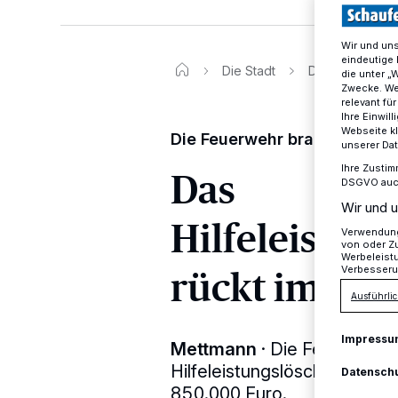
Wir und un
eindeutige 
Die Stadt
Das Hilfeleist
die unter „
Zwecke. Wen
relevant fü
Ihre Einwil
Webseite kl
Die Feuerwehr braucht Hilfe
unserer Da
Das
Ihre Zustim
DSGVO auch 
Wir und u
Hilfeleistu
Verwendung 
von oder Zu
Werbeleist
rückt immer 
Verbesseru
Ausführlic
Impressu
Mettmann
·
Die Feuerwehr 
Hilfeleistungslöschgruppenf
Datensch
850.000 Euro.