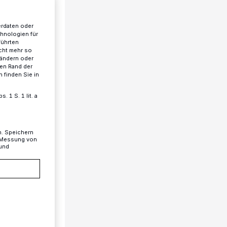
erdaten oder
chnologien für
führten
cht mehr so
 ändern oder
ren Rand der
 finden Sie in
 1 S. 1 lit. a
ug
n. Speichern
, Messung von
 und