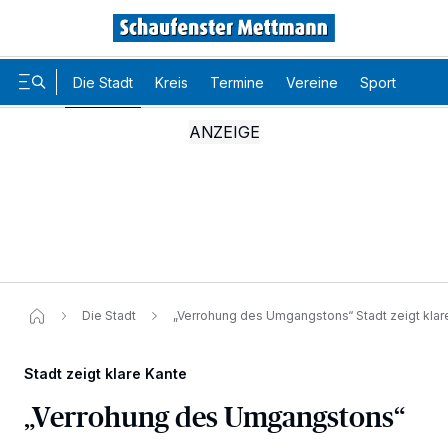
Die Stadt
Kreis
Termine
Vereine
Sport
Karr
Die Stadt
„Verrohung des Umgangstons“ Stadt zeigt klar
Stadt zeigt klare Kante
„Verrohung des Umgangstons“