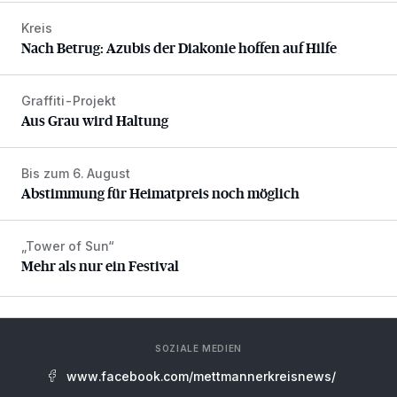
Kreis
Nach Betrug: Azubis der Diakonie hoffen auf Hilfe
Nach Betrug: Azubis der Diakonie hoffen auf Hilfe
Graffiti-Projekt
Aus Grau wird Haltung
Aus Grau wird Haltung
Bis zum 6. August
Abstimmung für Heimatpreis noch möglich
Abstimmung für Heimatpreis noch möglich
„Tower of Sun“
Mehr als nur ein Festival
Mehr als nur ein Festival
SOZIALE MEDIEN
www.facebook.com/mettmannerkreisnews/