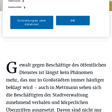
Impressum
Datenschutz
Bürgermeisterin Sandra Pietschmann, Personalratsvorsitzende
Monika Werner und Marco Baumann, Abteilungsleiter Zentrale
Einstellungen oder
OK
Dienste, mit der Beitrittsurkunde Präventionsnetzwerk „Sicher im
Ablehnen
Dienst“.
Foto: Kreisstadt Mettmann
G
ewalt gegen Beschäftige des öffentlichen
Dienstes ist längst kein Phänomen
mehr, das nur in Großstädten immer häufiger
beklagt wird – auch in Mettmann sehen sich
die Beschäftigten der Stadtverwaltung
zunehmend verbalen und körperlichen
Übergriffen ausgesetzt. Davon sind nicht nur