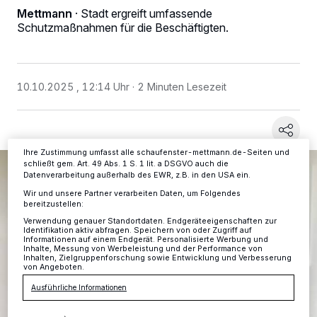
Wir und unsere
-Partner speichern und greifen auf
218
Mettmann
·
Stadt ergreift umfassende
personenbezogene Daten wie Browserdaten oder eindeutige
Schutzmaßnahmen für die Beschäftigten.
Kennungen auf Ihrem Gerät zu. Durch Auswahl von OK aktivieren Sie
Tracking-Technologien für die unter „Wir und unsere Partner
verarbeiten Daten, um Ihnen Dienste bereitzustellen“ aufgeführten
Zwecke. Wenn Tracker deaktiviert sind, sind manche Inhalte und
Anzeigen möglicherweise nicht mehr so relevant für Sie. Sie können
10.10.2025 , 12:14 Uhr
2 Minuten Lesezeit
dieses Menü jederzeit wieder aufrufen, um Ihre Einstellungen zu
ändern oder Ihre Einwilligung zu widerrufen, indem Sie auf den Link
Einstellungen oder Ablehnen am unteren Rand der Webseite klicken.
Ihre Einstellungen gelten innerhalb unseres Website. Weitere
Informationen finden Sie in unserer Datenschutzerklärung.
Ihre Zustimmung umfasst alle schaufenster-mettmann.de-Seiten und
schließt gem. Art. 49 Abs. 1 S. 1 lit. a DSGVO auch die
Datenverarbeitung außerhalb des EWR, z.B. in den USA ein.
Wir und unsere Partner verarbeiten Daten, um Folgendes
bereitzustellen:
Verwendung genauer Standortdaten. Endgeräteeigenschaften zur
Identifikation aktiv abfragen. Speichern von oder Zugriff auf
Informationen auf einem Endgerät. Personalisierte Werbung und
Inhalte, Messung von Werbeleistung und der Performance von
Inhalten, Zielgruppenforschung sowie Entwicklung und Verbesserung
von Angeboten.
Ausführliche Informationen