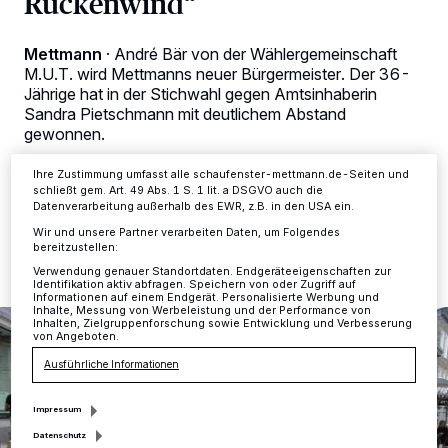
Rückenwind“
Kennungen auf Ihrem Gerät zu. Durch Auswahl von OK aktivieren Sie
Tracking-Technologien für die unter „Wir und unsere Partner
verarbeiten Daten, um Ihnen Dienste bereitzustellen“ aufgeführten
Mettmann
·
André Bär von der Wählergemeinschaft
Zwecke. Wenn Tracker deaktiviert sind, sind manche Inhalte und
Anzeigen möglicherweise nicht mehr so relevant für Sie. Sie können
M.U.T. wird Mettmanns neuer Bürgermeister. Der 36-
dieses Menü jederzeit wieder aufrufen, um Ihre Einstellungen zu
Jährige hat in der Stichwahl gegen Amtsinhaberin
ändern oder Ihre Einwilligung zu widerrufen, indem Sie auf den Link
Sandra Pietschmann mit deutlichem Abstand
Einstellungen oder Ablehnen am unteren Rand der Webseite klicken.
gewonnen.
Ihre Einstellungen gelten innerhalb unseres Website. Weitere
Informationen finden Sie in unserer Datenschutzerklärung.
Ihre Zustimmung umfasst alle schaufenster-mettmann.de-Seiten und
schließt gem. Art. 49 Abs. 1 S. 1 lit. a DSGVO auch die
Datenverarbeitung außerhalb des EWR, z.B. in den USA ein.
02.10.2025 , 15:05 Uhr
2 Minuten Lesezeit
Wir und unsere Partner verarbeiten Daten, um Folgendes
bereitzustellen:
Verwendung genauer Standortdaten. Endgeräteeigenschaften zur
Identifikation aktiv abfragen. Speichern von oder Zugriff auf
Informationen auf einem Endgerät. Personalisierte Werbung und
Inhalte, Messung von Werbeleistung und der Performance von
Inhalten, Zielgruppenforschung sowie Entwicklung und Verbesserung
von Angeboten.
Ausführliche Informationen
Impressum
Datenschutz