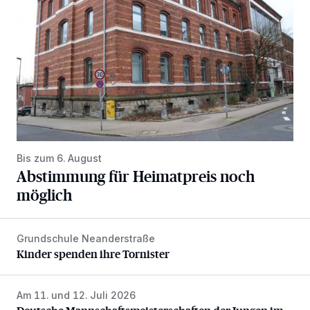
Bis zum 6. August
Abstimmung für Heimatpreis noch
möglich
Grundschule Neanderstraße
Kinder spenden ihre Tornister
Kinder spenden ihre Tornister
Am 11. und 12. Juli 2026
Deutsche Mannschaftsmeisterschaften der Jungen im Gol