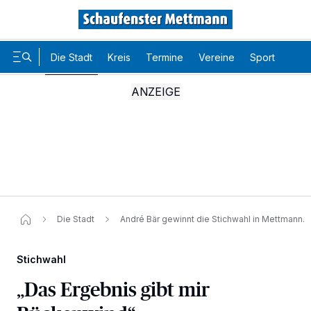
Die Stadt
Kreis
Termine
Vereine
Sport
Karr
Die Stadt
André Bär gewinnt die Stichwahl in Mettmann.
Stichwahl
„Das Ergebnis gibt mir
Wir und unsere
-Partner speichern und greifen auf
218
personenbezogene Daten wie Browserdaten oder eindeutige