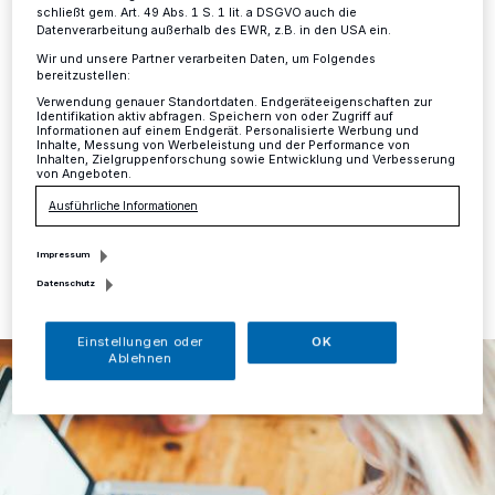
selbstständig machen
schließt gem. Art. 49 Abs. 1 S. 1 lit. a DSGVO auch die
Datenverarbeitung außerhalb des EWR, z.B. in den USA ein.
Kreis
·
Wer sein Schicksal in die Hand nehmen und
Wir und unsere Partner verarbeiten Daten, um Folgendes
bereitzustellen:
selbst bestimmen möchte, wie viel er verdient, wann
und wo er arbeitet, der sollte etwas unternehmen. Doch
Verwendung genauer Standortdaten. Endgeräteeigenschaften zur
Identifikation aktiv abfragen. Speichern von oder Zugriff auf
bevor die eigene Firma gegründet werden kann, sind
Informationen auf einem Endgerät. Personalisierte Werbung und
viele Fragen zu klären.
Inhalte, Messung von Werbeleistung und der Performance von
Inhalten, Zielgruppenforschung sowie Entwicklung und Verbesserung
von Angeboten.
Ausführliche Informationen
26.08.2024 , 13:02 Uhr
Eine Minute Lesezeit
Impressum
Datenschutz
Einstellungen oder
OK
Ablehnen