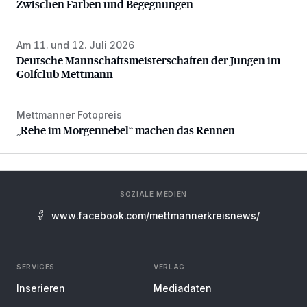
Zwischen Farben und Begegnungen
Am 11. und 12. Juli 2026
Deutsche Mannschaftsmeisterschaften der Jungen im Gol
Deutsche Mannschaftsmeisterschaften der Jungen im
Golfclub Mettmann
Mettmanner Fotopreis
„Rehe im Morgennebel“ machen das Rennen
„Rehe im Morgennebel“ machen das Rennen
SOZIALE MEDIEN
www.facebook.com/mettmannerkreisnews/
SERVICES
VERLAG
Inserieren
Mediadaten