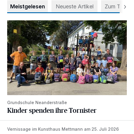
Meistgelesen
Neueste Artikel
Zum Thema
Kinder spenden ihre Tornister
Grundschule Neanderstraße
Kinder spenden ihre Tornister
Vernissage im Kunsthaus Mettmann am 25. Juli 2026
Zwischen Farben und Begegnungen