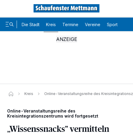
Die Stadt
Kreis
Termine
Vereine
Sport
Karr
Kreis
Online-Veranstaltungsreihe des Kreisintegrationsz
Online-Veranstaltungsreihe des
Kreisintegrationszentrums wird fortgesetzt
„Wissenssnacks" vermitteln
Wir und unsere
-Partner speichern und greifen auf
218