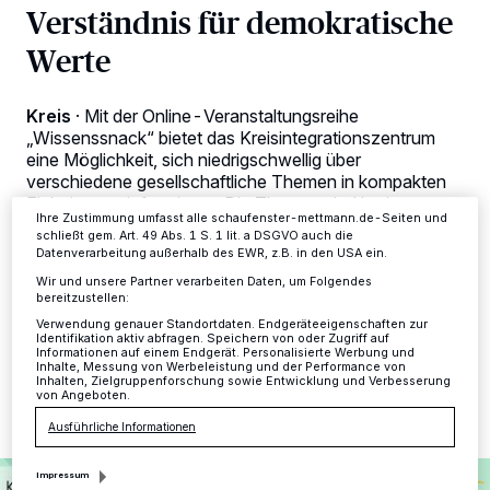
Verständnis für demokratische
personenbezogene Daten wie Browserdaten oder eindeutige
Kennungen auf Ihrem Gerät zu. Durch Auswahl von OK aktivieren Sie
Werte
Tracking-Technologien für die unter „Wir und unsere Partner
verarbeiten Daten, um Ihnen Dienste bereitzustellen“ aufgeführten
Zwecke. Wenn Tracker deaktiviert sind, sind manche Inhalte und
Anzeigen möglicherweise nicht mehr so relevant für Sie. Sie können
Kreis
·
Mit der Online-Veranstaltungsreihe
dieses Menü jederzeit wieder aufrufen, um Ihre Einstellungen zu
„Wissenssnack“ bietet das Kreisintegrationszentrum
ändern oder Ihre Einwilligung zu widerrufen, indem Sie auf den Link
Einstellungen oder Ablehnen am unteren Rand der Webseite klicken.
eine Möglichkeit, sich niedrigschwellig über
Ihre Einstellungen gelten innerhalb unseres Website. Weitere
verschiedene gesellschaftliche Themen in kompakten
Informationen finden Sie in unserer Datenschutzerklärung.
Einheiten zu informieren. Die Themen sind breit
Ihre Zustimmung umfasst alle schaufenster-mettmann.de-Seiten und
gefächert und umfassen Bereiche wie Rassismus,
schließt gem. Art. 49 Abs. 1 S. 1 lit. a DSGVO auch die
Klassismus, LGBTIQ* und Sexismus,
Datenverarbeitung außerhalb des EWR, z.B. in den USA ein.
Reflexionsprozesse sowie Gesundheit.
Wir und unsere Partner verarbeiten Daten, um Folgendes
bereitzustellen:
Verwendung genauer Standortdaten. Endgeräteeigenschaften zur
Identifikation aktiv abfragen. Speichern von oder Zugriff auf
Informationen auf einem Endgerät. Personalisierte Werbung und
21.08.2024 , 11:48 Uhr
2 Minuten Lesezeit
Inhalte, Messung von Werbeleistung und der Performance von
Inhalten, Zielgruppenforschung sowie Entwicklung und Verbesserung
von Angeboten.
Ausführliche Informationen
Impressum