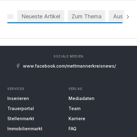
Neueste Artikel
Zum Thema
Aus dem 
SOZIALE MEDIEN
www.facebook.com/mettmannerkreisnews/
SERVICES
VERLAG
Inserieren
Mediadaten
Trauerportal
Team
Stellenmarkt
Karriere
Immobilienmarkt
FAQ