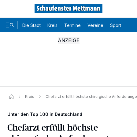
Die Stadt
Kreis
Termine
Vereine
Sport
Karr
Kreis
Chefarzt erfüllt höchste chirurgische Anforderung
Unter den Top 100 in Deutschland
Chefarzt erfüllt höchste
Wir und unsere
-Partner speichern und greifen auf
218
personenbezogene Daten wie Browserdaten oder eindeutige