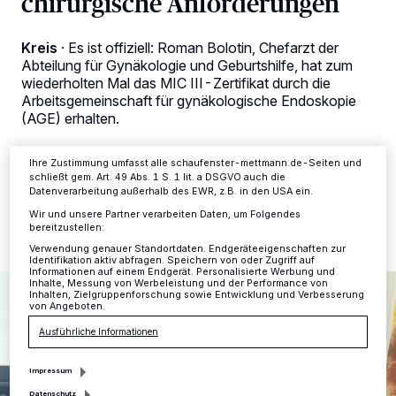
chirurgische Anforderungen
Kennungen auf Ihrem Gerät zu. Durch Auswahl von OK aktivieren Sie
Tracking-Technologien für die unter „Wir und unsere Partner
verarbeiten Daten, um Ihnen Dienste bereitzustellen“ aufgeführten
Kreis
·
Es ist offiziell: Roman Bolotin, Chefarzt der
Zwecke. Wenn Tracker deaktiviert sind, sind manche Inhalte und
Abteilung für Gynäkologie und Geburtshilfe, hat zum
Anzeigen möglicherweise nicht mehr so relevant für Sie. Sie können
wiederholten Mal das MIC III-Zertifikat durch die
dieses Menü jederzeit wieder aufrufen, um Ihre Einstellungen zu
Arbeitsgemeinschaft für gynäkologische Endoskopie
ändern oder Ihre Einwilligung zu widerrufen, indem Sie auf den Link
Einstellungen oder Ablehnen am unteren Rand der Webseite klicken.
(AGE) erhalten.
Ihre Einstellungen gelten innerhalb unseres Website. Weitere
Informationen finden Sie in unserer Datenschutzerklärung.
Ihre Zustimmung umfasst alle schaufenster-mettmann.de-Seiten und
schließt gem. Art. 49 Abs. 1 S. 1 lit. a DSGVO auch die
26.08.2024 , 13:36 Uhr
2 Minuten Lesezeit
Datenverarbeitung außerhalb des EWR, z.B. in den USA ein.
Wir und unsere Partner verarbeiten Daten, um Folgendes
bereitzustellen:
Verwendung genauer Standortdaten. Endgeräteeigenschaften zur
Identifikation aktiv abfragen. Speichern von oder Zugriff auf
Informationen auf einem Endgerät. Personalisierte Werbung und
Inhalte, Messung von Werbeleistung und der Performance von
Inhalten, Zielgruppenforschung sowie Entwicklung und Verbesserung
von Angeboten.
Ausführliche Informationen
Impressum
Datenschutz