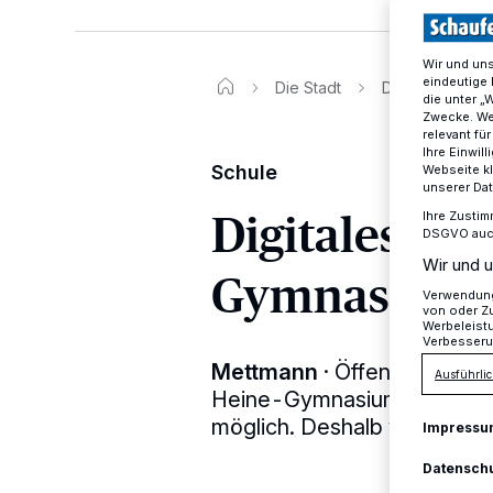
Wir und un
eindeutige 
Die Stadt
Das HHG hat di
die unter „
Zwecke. Wen
relevant fü
Ihre Einwil
Schule
Webseite kl
unserer Da
Digitales Th
Ihre Zustim
DSGVO auch 
Wir und u
Gymnasium
Verwendung 
von oder Zu
Werbeleist
Verbesseru
Mettmann
·
Öffentliche Auf
Ausführlic
Heine-Gymnasiums waren in 
möglich. Deshalb verlegte 
Impressu
Datensch