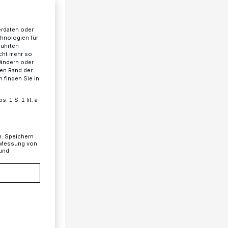
erdaten oder
chnologien für
führten
cht mehr so
 ändern oder
ren Rand der
 finden Sie in
 1 S. 1 lit. a
n. Speichern
, Messung von
 und