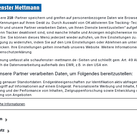
sere
-Partner speichern und greifen auf personenbezogene Daten wie Brows
218
Kennungen auf Ihrem Gerät zu. Durch Auswahl von OK aktivieren Sie Tracking-Te
e Weihnachtsaufführungen in den digitalen Raum verlegt
Wir und unsere Partner verarbeiten Daten, um Ihnen Dienste bereitzustellen“ aufge
n Tracker deaktiviert sind, sind manche Inhalte und Anzeigen möglicherweise ni
r Sie. Sie können dieses Menü jederzeit wieder aufrufen, um Ihre Einstellungen zu
ligung zu widerrufen, indem Sie auf den Link Einstellungen oder Ablehnen am unte
icken. Ihre Einstellungen gelten innerhalb unseres Website. Weitere Informationen
tenschutzerklärung.
eater am Heine-
mung umfasst alle schaufenster-mettmann.de-Seiten und schließt gem. Art. 49 Abs.
die Datenverarbeitung außerhalb des EWR, z.B. in den USA ein.
nsere Partner verarbeiten Daten, um Folgendes bereitzustellen:
genauer Standortdaten. Endgeräteeigenschaften zur Identifikation aktiv abfrage
griff auf Informationen auf einem Endgerät. Personalisierte Werbung und Inhalte
ung und der Performance von Inhalten, Zielgruppenforschung sowie Entwicklung
ng von Angeboten.
tritte der Theater-AGs des Heinrich-
he Informationen
diesem Jahr zur Weihnachtszeit nicht
man das Ganze in den digitalen Raum.
m
utz