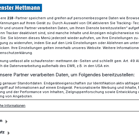
sere
-Partner speichern und greifen auf personenbezogene Daten wie Brows
218
Kennungen auf Ihrem Gerät zu. Durch Auswahl von OK aktivieren Sie Tracking-Te
t Überraschung im Autokino
Wir und unsere Partner verarbeiten Daten, um Ihnen Dienste bereitzustellen“ aufge
n Tracker deaktiviert sind, sind manche Inhalte und Anzeigen möglicherweise ni
r Sie. Sie können dieses Menü jederzeit wieder aufrufen, um Ihre Einstellungen zu
ligung zu widerrufen, indem Sie auf den Link Einstellungen oder Ablehnen am unte
icken. Ihre Einstellungen gelten innerhalb unseres Website. Weitere Informationen
tenschutzerklärung.
 mit Überraschung
mung umfasst alle schaufenster-mettmann.de-Seiten und schließt gem. Art. 49 Abs.
die Datenverarbeitung außerhalb des EWR, z.B. in den USA ein.
nsere Partner verarbeiten Daten, um Folgendes bereitzustellen:
genauer Standortdaten. Endgeräteeigenschaften zur Identifikation aktiv abfrage
griff auf Informationen auf einem Endgerät. Personalisierte Werbung und Inhalte
ung und der Performance von Inhalten, Zielgruppenforschung sowie Entwicklung
ng von Angeboten.
 Rüttgers, Betreiber des Weltspiegel
he Informationen
Zeit des Lockdowns, um sein
. Aber nicht nur das. Zur
m
ert er eine ganz besondere Überraschung.
utz