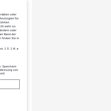
erdaten oder
chnologien für
führten
cht mehr so
 ändern oder
ren Rand der
 finden Sie in
 1 S. 1 lit. a
n. Speichern
, Messung von
 und