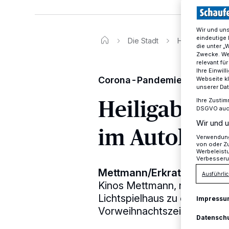
Wir und un
eindeutige 
Die Stadt
Heiligabend mi
die unter „
Zwecke. Wen
relevant fü
Ihre Einwil
Corona-Pandemie
Webseite kl
unserer Da
Heiligabend
Ihre Zustim
DSGVO auch 
Wir und u
im Autokino
Verwendung 
von oder Zu
Werbeleist
Verbesseru
Mettmann/Erkrath
·
Thomas
Ausführlic
Kinos Mettmann, nutzt die 
Lichtspielhaus zu optimieren
Impressu
Vorweihnachtszeit präsenti
Datensch