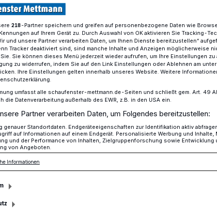
sere
-Partner speichern und greifen auf personenbezogene Daten wie Brows
218
Kennungen auf Ihrem Gerät zu. Durch Auswahl von OK aktivieren Sie Tracking-Te
“ tobt der Saal
Wir und unsere Partner verarbeiten Daten, um Ihnen Dienste bereitzustellen“ aufge
n Tracker deaktiviert sind, sind manche Inhalte und Anzeigen möglicherweise ni
r Sie. Sie können dieses Menü jederzeit wieder aufrufen, um Ihre Einstellungen zu
ligung zu widerrufen, indem Sie auf den Link Einstellungen oder Ablehnen am unte
icken. Ihre Einstellungen gelten innerhalb unseres Website. Weitere Informationen
n der Kulturvilla
tenschutzerklärung.
ka“ tobt der Saal
mung umfasst alle schaufenster-mettmann.de-Seiten und schließt gem. Art. 49 Abs.
die Datenverarbeitung außerhalb des EWR, z.B. in den USA ein.
nsere Partner verarbeiten Daten, um Folgendes bereitzustellen:
genauer Standortdaten. Endgeräteeigenschaften zur Identifikation aktiv abfrage
griff auf Informationen auf einem Endgerät. Personalisierte Werbung und Inhalte
 gemischtes Publikum mit Kindern, jungen
ung und der Performance von Inhalten, Zielgruppenforschung sowie Entwicklung
ren füllt am Samstag die Kulturvilla.
ng von Angeboten.
he Informationen
m
sezeit
utz