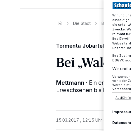
Wir und un
eindeutige 
Die Stadt
Bei „Waka Waka
die unter „
Zwecke. Wen
relevant fü
Ihre Einwil
Webseite kl
Tormenta Jobartehs Auftritt i
unserer Da
Bei „Waka Wa
Ihre Zustim
DSGVO auch 
Wir und u
Verwendung 
von oder Zu
Mettmann
·
Ein erfrischend
Werbeleist
Erwachsenen bis hin zu Senio
Verbesseru
Ausführlic
Impressu
15.03.2017 , 12:15 Uhr
2 Minuten Le
Datensch