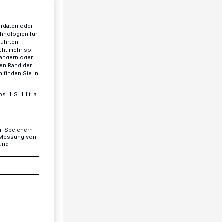
erdaten oder
chnologien für
führten
cht mehr so
 ändern oder
ren Rand der
 finden Sie in
 1 S. 1 lit. a
n. Speichern
, Messung von
 und