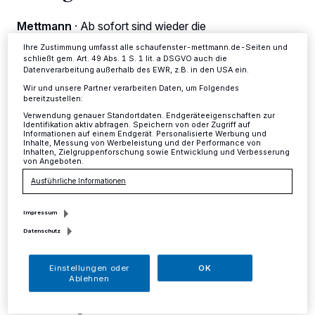
Einstellungen oder Ablehnen am unteren Rand der Webseite klicken.
Ihre Einstellungen gelten innerhalb unseres Website. Weitere
Mettmann
·
Ab sofort sind wieder die
Informationen finden Sie in unserer Datenschutzerklärung.
Außenannahmestellen für Grünabfälle im Mettmanner
Ihre Zustimmung umfasst alle schaufenster-mettmann.de-Seiten und
Stadtgebiet eingerichtet.
schließt gem. Art. 49 Abs. 1 S. 1 lit. a DSGVO auch die
Datenverarbeitung außerhalb des EWR, z.B. in den USA ein.
Wir und unsere Partner verarbeiten Daten, um Folgendes
bereitzustellen:
14.03.2017 , 12:27 Uhr
Eine Minute Lesezeit
Verwendung genauer Standortdaten. Endgeräteeigenschaften zur
Identifikation aktiv abfragen. Speichern von oder Zugriff auf
Informationen auf einem Endgerät. Personalisierte Werbung und
Inhalte, Messung von Werbeleistung und der Performance von
Inhalten, Zielgruppenforschung sowie Entwicklung und Verbesserung
von Angeboten.
Ausführliche Informationen
Impressum
Datenschutz
Dort können dann bis Mitte November jeweils
samstags zu den festgelegten Terminen die
Einstellungen oder
OK
Ablehnen
"grünen Wertstoffe" aus dem Garten bis zu
einer Menge von einem Kubikmeter kostenlos