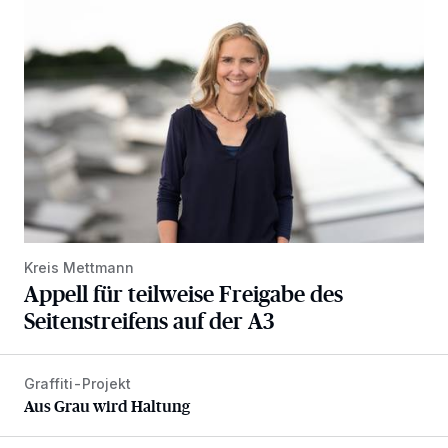
Appell für teilweise Freigabe des Seitenstreifens auf der A
Kreis Mettmann
Appell für teilweise Freigabe des
Seitenstreifens auf der A3
Graffiti-Projekt
Aus Grau wird Haltung
Aus Grau wird Haltung