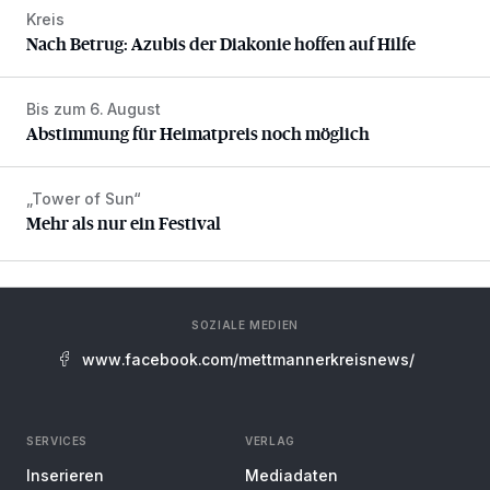
Kreis
Nach Betrug: Azubis der Diakonie hoffen auf Hilfe
Nach Betrug: Azubis der Diakonie hoffen auf Hilfe
Bis zum 6. August
Abstimmung für Heimatpreis noch möglich
Abstimmung für Heimatpreis noch möglich
„Tower of Sun“
Mehr als nur ein Festival
Mehr als nur ein Festival
SOZIALE MEDIEN
www.facebook.com/mettmannerkreisnews/
SERVICES
VERLAG
Inserieren
Mediadaten