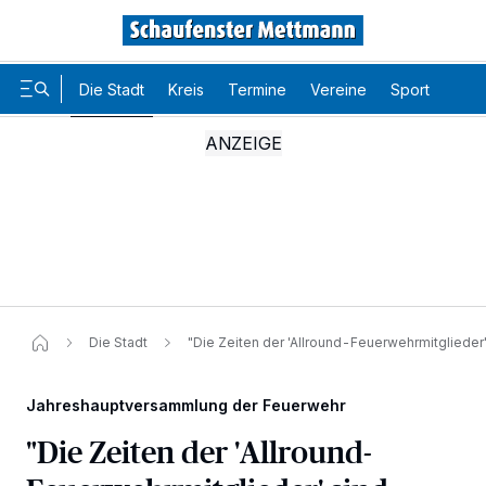
Die Stadt
Kreis
Termine
Vereine
Sport
Karr
Die Stadt
"Die Zeiten der 'Allround-Feuerwehrmitglieder'
Jahreshauptversammlung der Feuerwehr
"Die Zeiten der 'Allround-