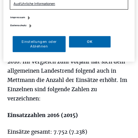
Ausführliche Informationen
kurzfristig erkrankt und konnte zum Bedauern
vieler Gäste nicht teilnehmen.
Impressum
Datenschutz
Zu Beginn der Veranstaltung informierte
Einstellungen oder
OK
Zerweiss über die Entwicklung der
Ablehnen
Einsatzzahlen und Personalzahlen im Jahr
2016. Im Vergleich zum Vorjahr hat sich dem
allgemeinen Landestrend folgend auch in
Mettmann die Anzahl der Einsätze erhöht. Im
Einzelnen sind folgende Zahlen zu
verzeichnen:
Einsatzzahlen 2016 (2015)
Einsätze gesamt: 7.752 (7.238)