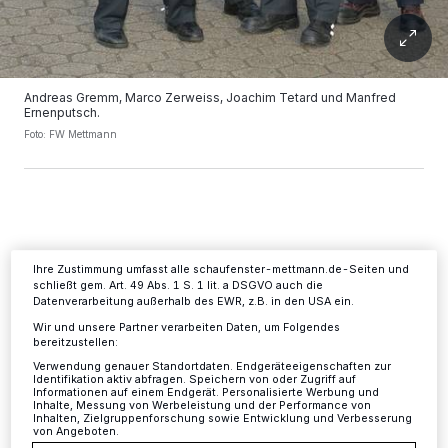
Wir und unsere
-Partner speichern und greifen auf
218
personenbezogene Daten wie Browserdaten oder eindeutige
Andreas Gremm, Marco Zerweiss, Joachim Tetard und Manfred
Kennungen auf Ihrem Gerät zu. Durch Auswahl von OK aktivieren Sie
Ernenputsch.
Tracking-Technologien für die unter „Wir und unsere Partner
verarbeiten Daten, um Ihnen Dienste bereitzustellen“ aufgeführten
Foto: FW Mettmann
Zwecke. Wenn Tracker deaktiviert sind, sind manche Inhalte und
Anzeigen möglicherweise nicht mehr so relevant für Sie. Sie können
dieses Menü jederzeit wieder aufrufen, um Ihre Einstellungen zu
ändern oder Ihre Einwilligung zu widerrufen, indem Sie auf den Link
Einstellungen oder Ablehnen am unteren Rand der Webseite klicken.
Ihre Einstellungen gelten innerhalb unseres Website. Weitere
N
Informationen finden Sie in unserer Datenschutzerklärung.
ahezu 180 haupt- und ehrenamtliche
Ihre Zustimmung umfasst alle schaufenster-mettmann.de-Seiten und
schließt gem. Art. 49 Abs. 1 S. 1 lit. a DSGVO auch die
Mitglieder der Feuerwehr, des
Datenverarbeitung außerhalb des EWR, z.B. in den USA ein.
Feuerwehr-Fördervereins sowie diverse Gäste
Wir und unsere Partner verarbeiten Daten, um Folgendes
bereitzustellen:
aus Rat und Verwaltung, DRK und der stellv.
Verwendung genauer Standortdaten. Endgeräteeigenschaften zur
Kreisbrandmeister Mirco Braunheim waren
Identifikation aktiv abfragen. Speichern von oder Zugriff auf
Informationen auf einem Endgerät. Personalisierte Werbung und
Inhalte, Messung von Werbeleistung und der Performance von
seiner Einladung gefolgt. Leider war
Inhalten, Zielgruppenforschung sowie Entwicklung und Verbesserung
von Angeboten.
Bürgermeister Thomas Dinkelmann