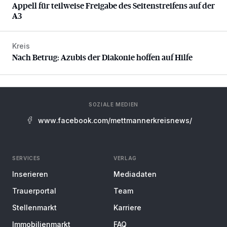
Appell für teilweise Freigabe des Seitenstreifens auf der
A3
Kreis
Nach Betrug: Azubis der Diakonie hoffen auf Hilfe
Nach Betrug: Azubis der Diakonie hoffen auf Hilfe
SOZIALE MEDIEN
www.facebook.com/mettmannerkreisnews/
SERVICES
VERLAG
Inserieren
Mediadaten
Trauerportal
Team
Stellenmarkt
Karriere
Immobilienmarkt
FAQ