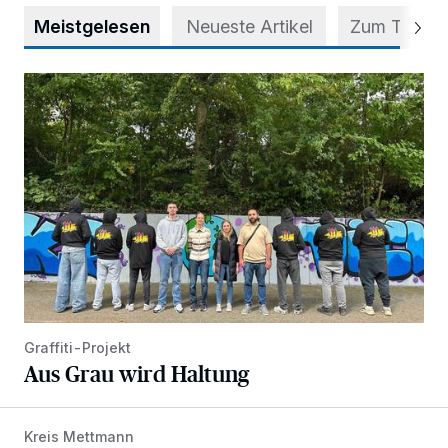
Meistgelesen
Neueste Artikel
Zum Thema
Aus Grau wird Haltung
Graffiti-Projekt
Aus Grau wird Haltung
Kreis Mettmann
Appell für teilweise Freigabe des Seitenstreifens auf der A