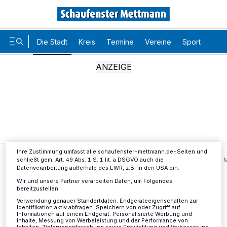
Die Stadt
Kreis
Termine
Vereine
Sport
Karr
Wir und unsere
-Partner speichern und greifen auf
218
personenbezogene Daten wie Browserdaten oder eindeutige
Kennungen auf Ihrem Gerät zu. Durch Auswahl von OK aktivieren Sie
Tracking-Technologien für die unter „Wir und unsere Partner
verarbeiten Daten, um Ihnen Dienste bereitzustellen“ aufgeführten
Zwecke. Wenn Tracker deaktiviert sind, sind manche Inhalte und
Anzeigen möglicherweise nicht mehr so relevant für Sie. Sie können
dieses Menü jederzeit wieder aufrufen, um Ihre Einstellungen zu
ändern oder Ihre Einwilligung zu widerrufen, indem Sie auf den Link
Einstellungen oder Ablehnen am unteren Rand der Webseite klicken.
Ihre Einstellungen gelten innerhalb unseres Website. Weitere
Informationen finden Sie in unserer Datenschutzerklärung.
Ihre Zustimmung umfasst alle schaufenster-mettmann.de-Seiten und
Die Stadt
Parkplatz Schwarzbachstraße am 15. und 16. 
schließt gem. Art. 49 Abs. 1 S. 1 lit. a DSGVO auch die
Datenverarbeitung außerhalb des EWR, z.B. in den USA ein.
Wir und unsere Partner verarbeiten Daten, um Folgendes
bereitzustellen:
Parkplatz Schwarzbachstraße
Verwendung genauer Standortdaten. Endgeräteeigenschaften zur
Identifikation aktiv abfragen. Speichern von oder Zugriff auf
am 15. und 16. März gesperrt
Informationen auf einem Endgerät. Personalisierte Werbung und
Inhalte, Messung von Werbeleistung und der Performance von