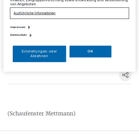
Inhalten, Zielgruppenforschung sowie Entwicklung und Verbesserung
von Angeboten.
Mettmann
·
Aufgrund von Markierungsarbeiten ist der
Ausführliche Informationen
Parkplatz an der Schwarzbachstraße (gegenüber der
Hausnummer 43) am Mittwoch, 15., und Doonnerstag,
Impressum
16. März, gesperrt.
Datenschutz
Einstellungen oder
OK
10.03.2017 , 15:26 Uhr
Eine Minute Lesezeit
Ablehnen
(Schaufenster Mettmann)