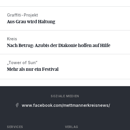
Graffiti-Projekt
Aus Grau wird Haltung
Aus Grau wird Haltung
Kreis
Nach Betrug: Azubis der Diakonie hoffen auf Hilfe
Nach Betrug: Azubis der Diakonie hoffen auf Hilfe
„Tower of Sun“
Mehr als nur ein Festival
Mehr als nur ein Festival
SOZIALE MEDIEN
www.facebook.com/mettmannerkreisnews/
SERVICES
VERLAG