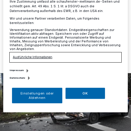
Ihre Zustimmung umfasst alle schaufenster-mettmann.de-Seiten und
schließt gem. Art. 49 Abs. 1 S. 1 lit. a DSGVO auch die
Mettmann
·
Am Donnerstag befuhr eine 19-jährige
Datenverarbeitung außerhalb des EWR, z.B. in den USA ein.
Fahrerin eines Ford Fiesta um 7.10 Uhr die
Wir und unsere Partner verarbeiten Daten, um Folgendes
Meiersberger Straße in Fahrtrichtung Wülfrath.
bereitzustellen:
Verwendung genauer Standortdaten. Endgeräteeigenschaften zur
Identifikation aktiv abfragen. Speichern von oder Zugriff auf
Informationen auf einem Endgerät. Personalisierte Werbung und
Inhalte, Messung von Werbeleistung und der Performance von
Inhalten, Zielgruppenforschung sowie Entwicklung und Verbesserung
10.03.2017 , 11:43 Uhr
Eine Minute Lesezeit
von Angeboten.
Ausführliche Informationen
Impressum
Datenschutz
Einstellungen oder
OK
Ablehnen