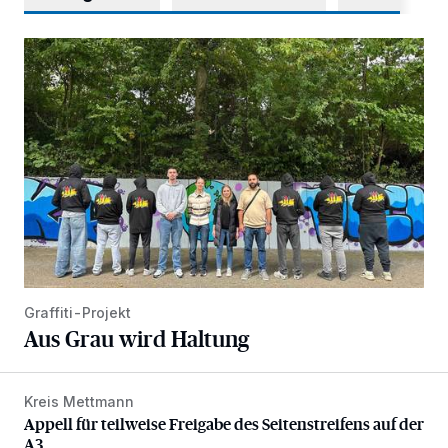
Aus Grau wird Haltung
Graffiti-Projekt
Aus Grau wird Haltung
Kreis Mettmann
Appell für teilweise Freigabe des Seitenstreifens auf der A
Appell für teilweise Freigabe des Seitenstreifens auf der
A3