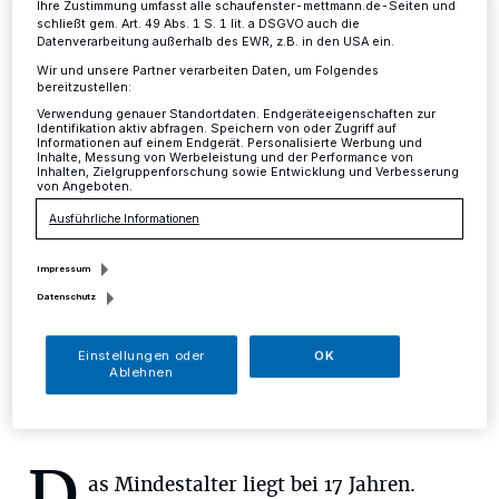
Ihre Zustimmung umfasst alle schaufenster-mettmann.de-Seiten und
Ausbildungslehrgangs bei der
schließt gem. Art. 49 Abs. 1 S. 1 lit. a DSGVO auch die
Datenverarbeitung außerhalb des EWR, z.B. in den USA ein.
Feuerwehr am 23. März
Wir und unsere Partner verarbeiten Daten, um Folgendes
bereitzustellen:
Mettmann
·
Jetzt Mitglied in der Freiwilligen Feuerwehr
Verwendung genauer Standortdaten. Endgeräteeigenschaften zur
Identifikation aktiv abfragen. Speichern von oder Zugriff auf
werden... Für Interessenten, die Mitglied der Feuerwehr
Informationen auf einem Endgerät. Personalisierte Werbung und
Inhalte, Messung von Werbeleistung und der Performance von
Mettmann werden wollen, beginnt am Donnerstag, den
Inhalten, Zielgruppenforschung sowie Entwicklung und Verbesserung
23. März, die nächste Ausbildungsgruppe.
von Angeboten.
Ausführliche Informationen
Impressum
15.03.2017 , 10:30 Uhr
Eine Minute Lesezeit
Datenschutz
Einstellungen oder
OK
Ablehnen
D
as Mindestalter liegt bei 17 Jahren.