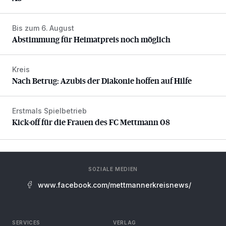
Bis zum 6. August
Abstimmung für Heimatpreis noch möglich
Abstimmung für Heimatpreis noch möglich
Kreis
Nach Betrug: Azubis der Diakonie hoffen auf Hilfe
Nach Betrug: Azubis der Diakonie hoffen auf Hilfe
Erstmals Spielbetrieb
Kick-off für die Frauen des FC Mettmann 08
Kick-off für die Frauen des FC Mettmann 08
SOZIALE MEDIEN
www.facebook.com/mettmannerkreisnews/
SERVICES
VERLAG