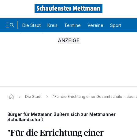
Die Stadt
Kreis
Termine
Vereine
Sport
Karr
Die Stadt
"Für die Errichtung einer Gesamtschule - aber
Bürger für Mettmann äußern sich zur Mettmanner
Schullandschaft
"Für die Errichtung einer