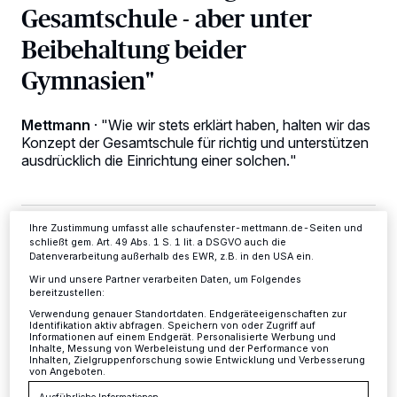
Gesamtschule - aber unter
Beibehaltung beider
Wir und unsere
-Partner speichern und greifen auf
218
personenbezogene Daten wie Browserdaten oder eindeutige
Gymnasien"
Kennungen auf Ihrem Gerät zu. Durch Auswahl von OK aktivieren Sie
Tracking-Technologien für die unter „Wir und unsere Partner
verarbeiten Daten, um Ihnen Dienste bereitzustellen“ aufgeführten
Zwecke. Wenn Tracker deaktiviert sind, sind manche Inhalte und
Mettmann
·
"Wie wir stets erklärt haben, halten wir das
Anzeigen möglicherweise nicht mehr so relevant für Sie. Sie können
Konzept der Gesamtschule für richtig und unterstützen
dieses Menü jederzeit wieder aufrufen, um Ihre Einstellungen zu
ausdrücklich die Einrichtung einer solchen."
ändern oder Ihre Einwilligung zu widerrufen, indem Sie auf den Link
Einstellungen oder Ablehnen am unteren Rand der Webseite klicken.
Ihre Einstellungen gelten innerhalb unseres Website. Weitere
Informationen finden Sie in unserer Datenschutzerklärung.
Ihre Zustimmung umfasst alle schaufenster-mettmann.de-Seiten und
15.02.2017 , 12:50 Uhr
3 Minuten Lesezeit
schließt gem. Art. 49 Abs. 1 S. 1 lit. a DSGVO auch die
Datenverarbeitung außerhalb des EWR, z.B. in den USA ein.
Wir und unsere Partner verarbeiten Daten, um Folgendes
bereitzustellen:
Verwendung genauer Standortdaten. Endgeräteeigenschaften zur
Identifikation aktiv abfragen. Speichern von oder Zugriff auf
Informationen auf einem Endgerät. Personalisierte Werbung und
Inhalte, Messung von Werbeleistung und der Performance von
Inhalten, Zielgruppenforschung sowie Entwicklung und Verbesserung
von Angeboten.