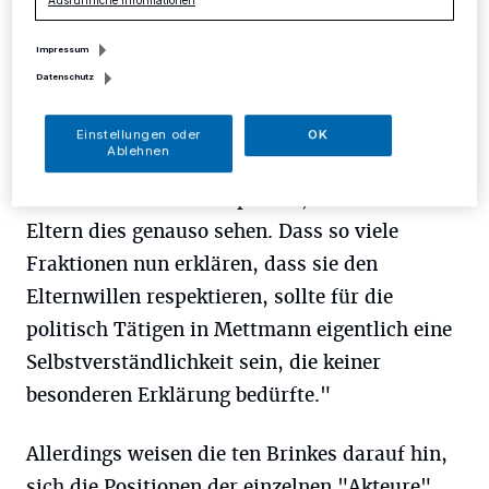
D
ie neue Ratsfraktion "Bürger für
Ausführliche Informationen
Mettmann", bestehend aus den
Impressum
ehemaligen SPD-Ratsmitgliedern Ina ten
Datenschutz
Brinke-Schubert und Daniel ten Brinke, äußert
sich zur Schullandschaft in Mettmann. "Eine
Einstellungen oder
OK
Ablehnen
Gesamtschule ist für Mettmann der richtige
Schritt und es ist sehr positiv, dass viele
Eltern dies genauso sehen. Dass so viele
Fraktionen nun erklären, dass sie den
Elternwillen respektieren, sollte für die
politisch Tätigen in Mettmann eigentlich eine
Selbstverständlichkeit sein, die keiner
besonderen Erklärung bedürfte."
Allerdings weisen die ten Brinkes darauf hin,
sich die Positionen der einzelnen "Akteure"