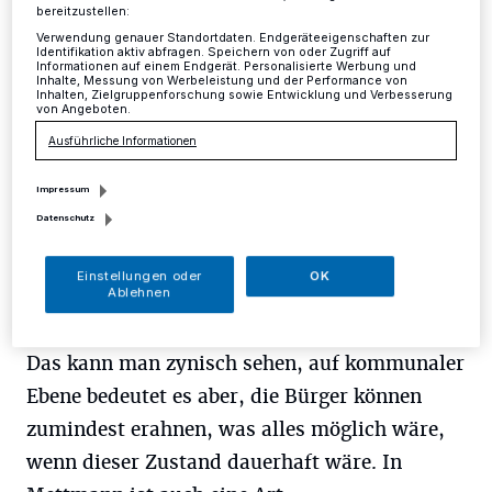
Mettmann
·
2017 ist Wahljahr. Das bedeutet, die
bereitzustellen:
Politiker werden plötzlich von einer Hyperaktivität
Verwendung genauer Standortdaten. Endgeräteeigenschaften zur
erfasst, die noch vor wenigen Monaten schwer
Identifikation aktiv abfragen. Speichern von oder Zugriff auf
vorstellbar war.
Informationen auf einem Endgerät. Personalisierte Werbung und
Inhalte, Messung von Werbeleistung und der Performance von
Inhalten, Zielgruppenforschung sowie Entwicklung und Verbesserung
von Angeboten.
Ausführliche Informationen
15.02.2017 , 10:25 Uhr
Eine Minute Lesezeit
Impressum
Datenschutz
Einstellungen oder
OK
Ablehnen
Das kann man zynisch sehen, auf kommunaler
Ebene bedeutet es aber, die Bürger können
zumindest erahnen, was alles möglich wäre,
wenn dieser Zustand dauerhaft wäre. In