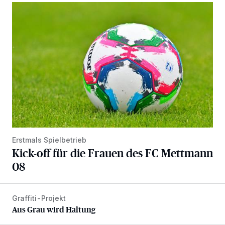
Kick-off für die Frauen des FC Mettmann 08
Erstmals Spielbetrieb
Kick-off für die Frauen des FC Mettmann
08
Graffiti-Projekt
Aus Grau wird Haltung
Aus Grau wird Haltung