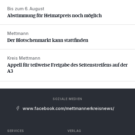
Bis zum 6. August
Abstimmung für Heimatpreis noch möglich
Abstimmung für Heimatpreis noch möglich
Mettmann
Der Blotschenmarkt kann stattfinden
Der Blotschenmarkt kann stattfinden
Kreis Mettmann
Appell für teilweise Freigabe des Seitenstreifens auf der A
Appell für teilweise Freigabe des Seitenstreifens auf der
A3
SOZIALE MEDIEN
www.facebook.com/mettmannerkreisnews/
SERVICES
VERLAG