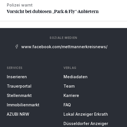
Polizei warnt
Vorsicht bei dubiosen „Park & Fly“-Anbietern
Vorsicht bei dubiosen „Park & Fly“-Anbietern
SOZIALE MEDIEN
www.facebook.com/mettmannerkreisnews/
SERVICES
VERLAG
Inserieren
Mediadaten
Trauerportal
Team
Stellenmarkt
Karriere
Immobilienmarkt
FAQ
AZUBI NRW
Lokal Anzeiger Erkrath
Düsseldorfer Anzeiger