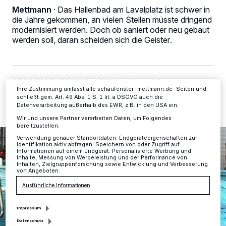
Kennungen auf Ihrem Gerät zu. Durch Auswahl von OK aktivieren Sie
Mettmann
·
Das Hallenbad am Lavalplatz ist schwer in
Tracking-Technologien für die unter „Wir und unsere Partner
die Jahre gekommen, an vielen Stellen müsste dringend
verarbeiten Daten, um Ihnen Dienste bereitzustellen“ aufgeführten
Zwecke. Wenn Tracker deaktiviert sind, sind manche Inhalte und
modernisiert werden. Doch ob saniert oder neu gebaut
Anzeigen möglicherweise nicht mehr so relevant für Sie. Sie können
werden soll, daran scheiden sich die Geister.
dieses Menü jederzeit wieder aufrufen, um Ihre Einstellungen zu
ändern oder Ihre Einwilligung zu widerrufen, indem Sie auf den Link
Einstellungen oder Ablehnen am unteren Rand der Webseite klicken.
Ihre Einstellungen gelten innerhalb unseres Website. Weitere
Informationen finden Sie in unserer Datenschutzerklärung.
25.02.2022 , 10:40 Uhr
2 Minuten Lesezeit
Ihre Zustimmung umfasst alle schaufenster-mettmann.de-Seiten und
schließt gem. Art. 49 Abs. 1 S. 1 lit. a DSGVO auch die
Datenverarbeitung außerhalb des EWR, z.B. in den USA ein.
Wir und unsere Partner verarbeiten Daten, um Folgendes
bereitzustellen:
Verwendung genauer Standortdaten. Endgeräteeigenschaften zur
Identifikation aktiv abfragen. Speichern von oder Zugriff auf
Informationen auf einem Endgerät. Personalisierte Werbung und
Inhalte, Messung von Werbeleistung und der Performance von
Inhalten, Zielgruppenforschung sowie Entwicklung und Verbesserung
von Angeboten.
Ausführliche Informationen
Impressum
Datenschutz