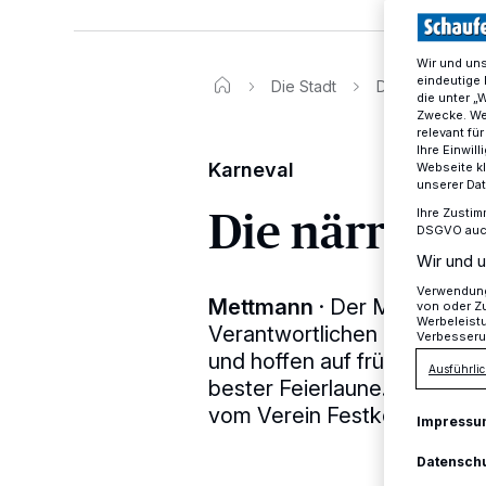
Wir und un
eindeutige 
Die Stadt
Der Mettmanner
die unter „
Zwecke. Wen
relevant fü
Ihre Einwil
Karneval
Webseite kl
unserer Da
Die närrisch
Ihre Zustim
DSGVO auch 
Wir und u
Verwendung 
Mettmann
·
Der Mettmanner
von oder Zu
Werbeleist
Verantwortlichen haben ihn
Verbesseru
und hoffen auf frühlingshaf
Ausführlic
bester Feierlaune. Anmeldun
vom Verein Festkomitee K
Impressu
Datensch