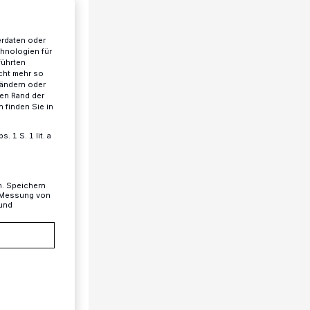
erdaten oder
chnologien für
führten
cht mehr so
 ändern oder
ren Rand der
 finden Sie in
 1 S. 1 lit. a
n. Speichern
, Messung von
 und