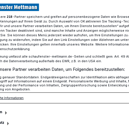
sere
-Partner speichern und greifen auf personenbezogene Daten wie Brows
218
Kennungen auf Ihrem Gerät zu. Durch Auswahl von OK aktivieren Sie Tracking-Te
 Karnevalszug findet im Mai statt
Wir und unsere Partner verarbeiten Daten, um Ihnen Dienste bereitzustellen“ aufge
n Tracker deaktiviert sind, sind manche Inhalte und Anzeigen möglicherweise ni
r Sie. Sie können dieses Menü jederzeit wieder aufrufen, um Ihre Einstellungen zu
ligung zu widerrufen, indem Sie auf den Link Einstellungen oder Ablehnen am unte
icken. Ihre Einstellungen gelten innerhalb unseres Website. Weitere Informationen
tenschutzerklärung.
e Sause im Frühling
mung umfasst alle schaufenster-mettmann.de-Seiten und schließt gem. Art. 49 Abs.
die Datenverarbeitung außerhalb des EWR, z.B. in den USA ein.
nsere Partner verarbeiten Daten, um Folgendes bereitzustellen:
genauer Standortdaten. Endgeräteeigenschaften zur Identifikation aktiv abfrage
 Karnevalszug kommt. Die
griff auf Informationen auf einem Endgerät. Personalisierte Werbung und Inhalte
ung und der Performance von Inhalten, Zielgruppenforschung sowie Entwicklung
 kurzerhand in den wonnigen Mai verlegt
ng von Angeboten.
tes Wetter und jede Menge Teilnehmer in
he Informationen
gen für das Ereignis werden jetzt schon
arneval (FKK) entgegen genommen.
m
utz