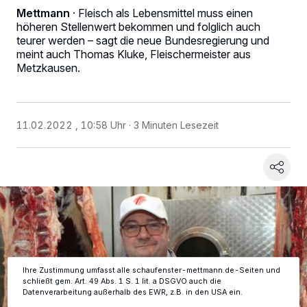
Mettmann
·
Fleisch als Lebensmittel muss einen
höheren Stellenwert bekommen und folglich auch
teurer werden – sagt die neue Bundesregierung und
meint auch Thomas Kluke, Fleischermeister aus
Metzkausen.
11.02.2022 , 10:58 Uhr
3 Minuten Lesezeit
Wir und unsere
-Partner speichern und greifen auf
218
personenbezogene Daten wie Browserdaten oder eindeutige
Kennungen auf Ihrem Gerät zu. Durch Auswahl von OK aktivieren Sie
Tracking-Technologien für die unter „Wir und unsere Partner
verarbeiten Daten, um Ihnen Dienste bereitzustellen“ aufgeführten
Zwecke. Wenn Tracker deaktiviert sind, sind manche Inhalte und
Anzeigen möglicherweise nicht mehr so relevant für Sie. Sie können
dieses Menü jederzeit wieder aufrufen, um Ihre Einstellungen zu
ändern oder Ihre Einwilligung zu widerrufen, indem Sie auf den Link
Einstellungen oder Ablehnen am unteren Rand der Webseite klicken.
Ihre Einstellungen gelten innerhalb unseres Website. Weitere
Informationen finden Sie in unserer Datenschutzerklärung.
Ihre Zustimmung umfasst alle schaufenster-mettmann.de-Seiten und
schließt gem. Art. 49 Abs. 1 S. 1 lit. a DSGVO auch die
Datenverarbeitung außerhalb des EWR, z.B. in den USA ein.