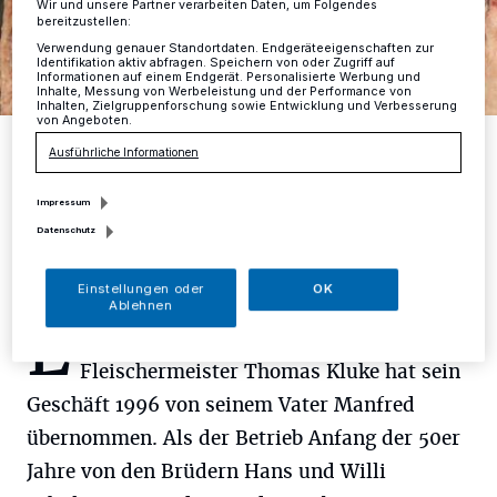
Wir und unsere Partner verarbeiten Daten, um Folgendes
bereitzustellen:
Verwendung genauer Standortdaten. Endgeräteeigenschaften zur
Identifikation aktiv abfragen. Speichern von oder Zugriff auf
Informationen auf einem Endgerät. Personalisierte Werbung und
Inhalte, Messung von Werbeleistung und der Performance von
Inhalten, Zielgruppenforschung sowie Entwicklung und Verbesserung
von Angeboten.
Fleischermeister Thomas Kluke bezieht die Tiere, die er
verarbeitet, von kleineren Betrieben, darunter auch Landwirte aus
Ausführliche Informationen
Erkrath und Heiligenhaus.
Foto: D. Herrmann
Impressum
Datenschutz
Einstellungen oder
OK
Ablehnen
E
r ist der letzte seiner Zunft in Mettmann:
Fleischermeister Thomas Kluke hat sein
Geschäft 1996 von seinem Vater Manfred
übernommen. Als der Betrieb Anfang der 50er
Jahre von den Brüdern Hans und Willi