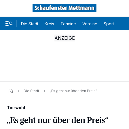
Die Stadt
Kreis
Termine
Vereine
Sport
Karr
Die Stadt
„Es geht nur über den Preis“
Tierwohl
„Es geht nur über den Preis“