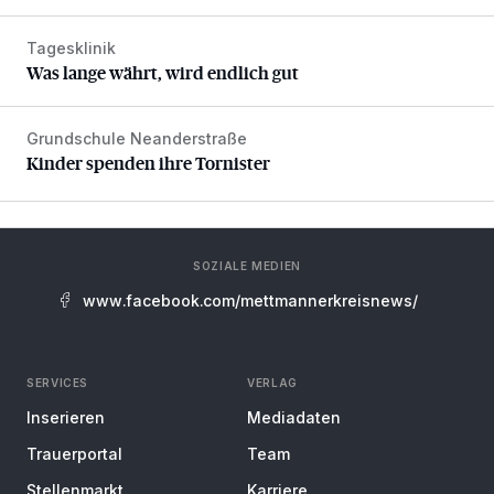
Tagesklinik
Was lange währt, wird endlich gut
Was lange währt, wird endlich gut
Grundschule Neanderstraße
Kinder spenden ihre Tornister
Kinder spenden ihre Tornister
SOZIALE MEDIEN
www.facebook.com/mettmannerkreisnews/
SERVICES
VERLAG
Inserieren
Mediadaten
Trauerportal
Team
Stellenmarkt
Karriere