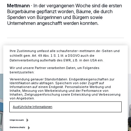
Kennungen auf Ihrem Gerät zu. Durch Auswahl von OK aktivieren Sie
Mettmann
·
In der vergangenen Woche sind die ersten
Tracking-Technologien für die unter „Wir und unsere Partner
Bürgerbäume gepflanzt worden, Bäume, die durch
verarbeiten Daten, um Ihnen Dienste bereitzustellen“ aufgeführten
Zwecke. Wenn Tracker deaktiviert sind, sind manche Inhalte und
Spenden von Bürgerinnen und Bürgern sowie
Anzeigen möglicherweise nicht mehr so relevant für Sie. Sie können
Unternehmen angeschafft werden konnten.
dieses Menü jederzeit wieder aufrufen, um Ihre Einstellungen zu
ändern oder Ihre Einwilligung zu widerrufen, indem Sie auf den Link
Einstellungen oder Ablehnen am unteren Rand der Webseite klicken.
Ihre Einstellungen gelten innerhalb unseres Website. Weitere
Informationen finden Sie in unserer Datenschutzerklärung.
28.01.2022 , 14:54 Uhr
2 Minuten Lesezeit
Ihre Zustimmung umfasst alle schaufenster-mettmann.de-Seiten und
schließt gem. Art. 49 Abs. 1 S. 1 lit. a DSGVO auch die
Datenverarbeitung außerhalb des EWR, z.B. in den USA ein.
Wir und unsere Partner verarbeiten Daten, um Folgendes
bereitzustellen:
Verwendung genauer Standortdaten. Endgeräteeigenschaften zur
Identifikation aktiv abfragen. Speichern von oder Zugriff auf
Informationen auf einem Endgerät. Personalisierte Werbung und
Inhalte, Messung von Werbeleistung und der Performance von
Inhalten, Zielgruppenforschung sowie Entwicklung und Verbesserung
von Angeboten.
Ausführliche Informationen
Impressum
Datenschutz