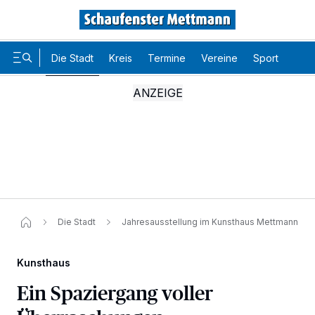
Die Stadt
Kreis
Termine
Vereine
Sport
Karr
Die Stadt
Jahresausstellung im Kunsthaus Mettmann
Kunsthaus
Ein Spaziergang voller