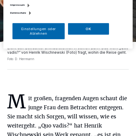
Impressum
Datenschutz
Einstellungen oder
OK
Ablehnen
Zieht den Betrachter unwiderstehlich in seinen Bann: Das Werk „Quo
vadis?“ von Henrik Wischnewski (Foto) fragt, wohin die Reise geht.
Foto: D. Herrmann
M
it großen, fragenden Augen schaut die
junge Frau dem Betrachter entgegen.
Sie macht sich Sorgen, will wissen, wie es
weitergeht. „Quo vadis?“ hat Henrik
Wischnewski sein Werk genannt, „es ist ein