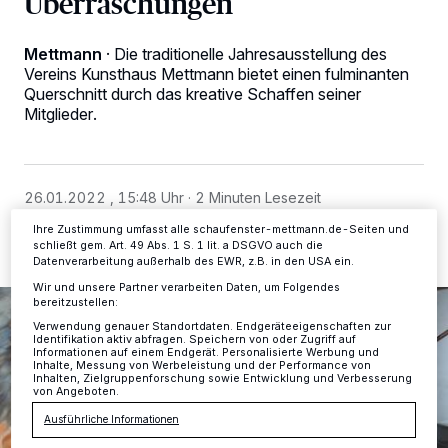
Überraschungen
Wir und unsere
-Partner speichern und greifen auf
218
personenbezogene Daten wie Browserdaten oder eindeutige
Mettmann
·
Die traditionelle Jahresausstellung des
Kennungen auf Ihrem Gerät zu. Durch Auswahl von OK aktivieren Sie
Vereins Kunsthaus Mettmann bietet einen fulminanten
Tracking-Technologien für die unter „Wir und unsere Partner
Querschnitt durch das kreative Schaffen seiner
verarbeiten Daten, um Ihnen Dienste bereitzustellen“ aufgeführten
Zwecke. Wenn Tracker deaktiviert sind, sind manche Inhalte und
Mitglieder.
Anzeigen möglicherweise nicht mehr so relevant für Sie. Sie können
dieses Menü jederzeit wieder aufrufen, um Ihre Einstellungen zu
ändern oder Ihre Einwilligung zu widerrufen, indem Sie auf den Link
Einstellungen oder Ablehnen am unteren Rand der Webseite klicken.
Ihre Einstellungen gelten innerhalb unseres Website. Weitere
26.01.2022 , 15:48 Uhr
2 Minuten Lesezeit
Informationen finden Sie in unserer Datenschutzerklärung.
Ihre Zustimmung umfasst alle schaufenster-mettmann.de-Seiten und
schließt gem. Art. 49 Abs. 1 S. 1 lit. a DSGVO auch die
Datenverarbeitung außerhalb des EWR, z.B. in den USA ein.
Wir und unsere Partner verarbeiten Daten, um Folgendes
bereitzustellen:
Verwendung genauer Standortdaten. Endgeräteeigenschaften zur
Identifikation aktiv abfragen. Speichern von oder Zugriff auf
Informationen auf einem Endgerät. Personalisierte Werbung und
Inhalte, Messung von Werbeleistung und der Performance von
Inhalten, Zielgruppenforschung sowie Entwicklung und Verbesserung
von Angeboten.
Ausführliche Informationen