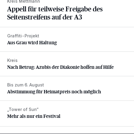
Kreis Mettmann
Appell für teilweise Freigabe des
Seitenstreifens auf der A3
Graffiti-Projekt
Aus Grau wird Haltung
Aus Grau wird Haltung
Kreis
Nach Betrug: Azubis der Diakonie hoffen auf Hilfe
Nach Betrug: Azubis der Diakonie hoffen auf Hilfe
Bis zum 6. August
Abstimmung für Heimatpreis noch möglich
Abstimmung für Heimatpreis noch möglich
„Tower of Sun“
Mehr als nur ein Festival
Mehr als nur ein Festival