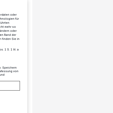
erdaten oder
chnologien für
führten
cht mehr so
 ändern oder
ren Rand der
 finden Sie in
 1 S. 1 lit. a
n. Speichern
, Messung von
 und