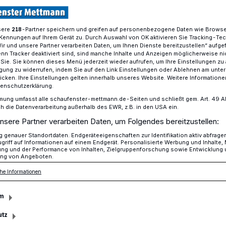
sere
-Partner speichern und greifen auf personenbezogene Daten wie Brows
218
Kennungen auf Ihrem Gerät zu. Durch Auswahl von OK aktivieren Sie Tracking-Te
aus Mettmann ist Deutschlands bester Tuner
Wir und unsere Partner verarbeiten Daten, um Ihnen Dienste bereitzustellen“ aufge
n Tracker deaktiviert sind, sind manche Inhalte und Anzeigen möglicherweise ni
r Sie. Sie können dieses Menü jederzeit wieder aufrufen, um Ihre Einstellungen zu
ligung zu widerrufen, indem Sie auf den Link Einstellungen oder Ablehnen am unte
icken. Ihre Einstellungen gelten innerhalb unseres Website. Weitere Informationen
tenschutzerklärung.
eister aus
mung umfasst alle schaufenster-mettmann.de-Seiten und schließt gem. Art. 49 Abs.
die Datenverarbeitung außerhalb des EWR, z.B. in den USA ein.
nsere Partner verarbeiten Daten, um Folgendes bereitzustellen:
genauer Standortdaten. Endgeräteeigenschaften zur Identifikation aktiv abfrage
griff auf Informationen auf einem Endgerät. Personalisierte Werbung und Inhalte
ung und der Performance von Inhalten, Zielgruppenforschung sowie Entwicklung
ng von Angeboten.
at aus einem profanen Opel Astra G
he Informationen
etailversessener Arbeit einen automobilen
amit unlängst einen der begehrtesten
m
ewonnen.
utz