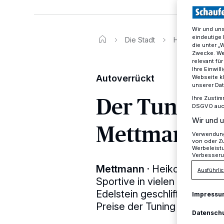
Wir und un
eindeutige 
Die Stadt
Heiko Bartsch 
die unter „
Zwecke. Wen
relevant fü
Ihre Einwil
Autoverrückt
Webseite kl
unserer Da
Der Tuning-M
Ihre Zustim
DSGVO auch 
Wir und u
Mettmann
Verwendung 
von oder Zu
Werbeleist
Verbesseru
Mettmann
·
Heiko Bartsch h
Ausführlic
Sportive in vielen Jahren d
Edelstein geschliffen und d
Impressu
Preise der Tuning-Szene g
Datensch