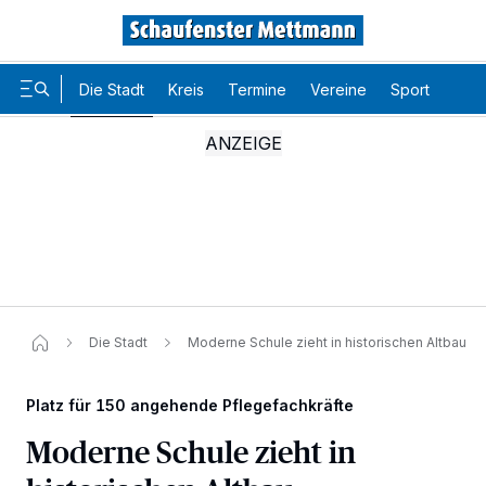
Die Stadt
Kreis
Termine
Vereine
Sport
Karr
Die Stadt
Moderne Schule zieht in historischen Altbau
Platz für 150 angehende Pflegefachkräfte
Moderne Schule zieht in