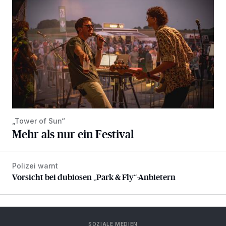
„Tower of Sun“
Mehr als nur ein Festival
Polizei warnt
Vorsicht bei dubiosen „Park & Fly“-Anbietern
Vorsicht bei dubiosen „Park & Fly“-Anbietern
SOZIALE MEDIEN