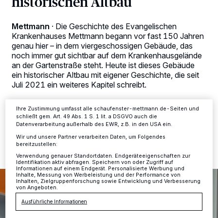
historischen Altbau
Wir und unsere
-Partner speichern und greifen auf
218
personenbezogene Daten wie Browserdaten oder eindeutige
Mettmann
·
Die Geschichte des Evangelischen
Kennungen auf Ihrem Gerät zu. Durch Auswahl von OK aktivieren Sie
Tracking-Technologien für die unter „Wir und unsere Partner
Krankenhauses Mettmann begann vor fast 150 Jahren
verarbeiten Daten, um Ihnen Dienste bereitzustellen“ aufgeführten
genau hier – in dem viergeschossigen Gebäude, das
Zwecke. Wenn Tracker deaktiviert sind, sind manche Inhalte und
noch immer gut sichtbar auf dem Krankenhausgelände
Anzeigen möglicherweise nicht mehr so relevant für Sie. Sie können
an der Gartenstraße steht. Heute ist dieses Gebäude
dieses Menü jederzeit wieder aufrufen, um Ihre Einstellungen zu
ändern oder Ihre Einwilligung zu widerrufen, indem Sie auf den Link
ein historischer Altbau mit eigener Geschichte, die seit
Einstellungen oder Ablehnen am unteren Rand der Webseite klicken.
Juli 2021 ein weiteres Kapitel schreibt.
Ihre Einstellungen gelten innerhalb unseres Website. Weitere
Informationen finden Sie in unserer Datenschutzerklärung.
Ihre Zustimmung umfasst alle schaufenster-mettmann.de-Seiten und
schließt gem. Art. 49 Abs. 1 S. 1 lit. a DSGVO auch die
20.07.2021 , 15:11 Uhr
2 Minuten Lesezeit
Datenverarbeitung außerhalb des EWR, z.B. in den USA ein.
Wir und unsere Partner verarbeiten Daten, um Folgendes
bereitzustellen:
Verwendung genauer Standortdaten. Endgeräteeigenschaften zur
Identifikation aktiv abfragen. Speichern von oder Zugriff auf
Informationen auf einem Endgerät. Personalisierte Werbung und
Inhalte, Messung von Werbeleistung und der Performance von
Inhalten, Zielgruppenforschung sowie Entwicklung und Verbesserung
von Angeboten.
Ausführliche Informationen