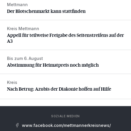
Mettmann
Der Blotschenmarkt kann stattfinden
Der Blotschenmarkt kann stattfinden
Kreis Mettmann
Appell für teilweise Freigabe des Seitenstreifens auf der A
Appell für teilweise Freigabe des Seitenstreifens auf der
A3
Bis zum 6. August
Abstimmung für Heimatpreis noch möglich
Abstimmung für Heimatpreis noch möglich
Kreis
Nach Betrug: Azubis der Diakonie hoffen auf Hilfe
Nach Betrug: Azubis der Diakonie hoffen auf Hilfe
SOZIALE MEDIEN
www.facebook.com/mettmannerkreisnews/