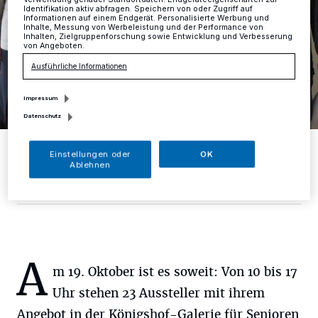
Verwendung genauer Standortdaten. Endgeräteeigenschaften zur
Identifikation aktiv abfragen. Speichern von oder Zugriff auf
Informationen auf einem Endgerät. Personalisierte Werbung und
Inhalte, Messung von Werbeleistung und der Performance von
Inhalten, Zielgruppenforschung sowie Entwicklung und Verbesserung
von Angeboten.
Ausführliche Informationen
Impressum
Datenschutz
Stefan Wigge, Dr. Hildegard Arnold, Astrid Bielemeier-Aschan,
Ulrike Kundt und Oliver Pahl (v.l.n.r.) werben für den zweiten
Einstellungen oder
OK
Seniorentag in der Königshof-Galerie.
Ablehnen
Foto: RG
A
m 19. Oktober ist es soweit: Von 10 bis 17
Uhr stehen 23 Aussteller mit ihrem
Angebot in der Königshof-Galerie für Senioren