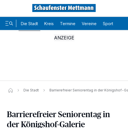
Die Stadt
Kreis
Termine
Vereine
Sport
Karr
Die Stadt
Barrierefreier Seniorentag in der Königshof-Ga
Barrierefreier Seniorentag in
der Königshof-Galerie