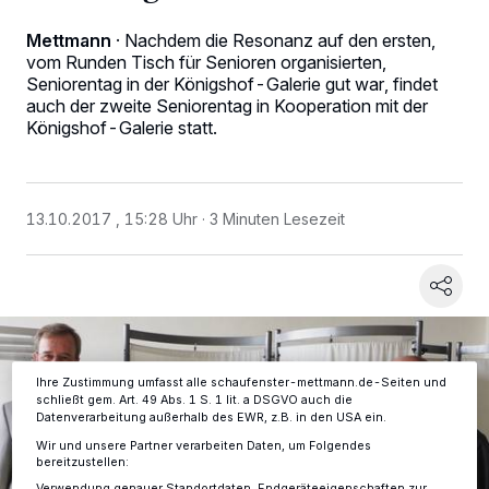
Mettmann
·
Nachdem die Resonanz auf den ersten,
vom Runden Tisch für Senioren organisierten,
Seniorentag in der Königshof-Galerie gut war, findet
auch der zweite Seniorentag in Kooperation mit der
Königshof-Galerie statt.
Wir und unsere
-Partner speichern und greifen auf
218
personenbezogene Daten wie Browserdaten oder eindeutige
Kennungen auf Ihrem Gerät zu. Durch Auswahl von OK aktivieren Sie
Tracking-Technologien für die unter „Wir und unsere Partner
13.10.2017 , 15:28 Uhr
3 Minuten Lesezeit
verarbeiten Daten, um Ihnen Dienste bereitzustellen“ aufgeführten
Zwecke. Wenn Tracker deaktiviert sind, sind manche Inhalte und
Anzeigen möglicherweise nicht mehr so relevant für Sie. Sie können
dieses Menü jederzeit wieder aufrufen, um Ihre Einstellungen zu
ändern oder Ihre Einwilligung zu widerrufen, indem Sie auf den Link
Einstellungen oder Ablehnen am unteren Rand der Webseite klicken.
Ihre Einstellungen gelten innerhalb unseres Website. Weitere
Informationen finden Sie in unserer Datenschutzerklärung.
Ihre Zustimmung umfasst alle schaufenster-mettmann.de-Seiten und
schließt gem. Art. 49 Abs. 1 S. 1 lit. a DSGVO auch die
Datenverarbeitung außerhalb des EWR, z.B. in den USA ein.
Wir und unsere Partner verarbeiten Daten, um Folgendes
bereitzustellen: