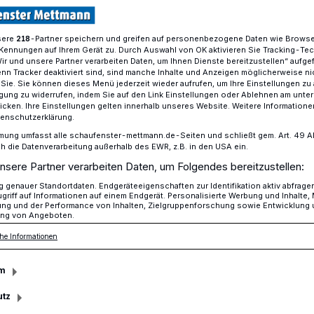
sere
-Partner speichern und greifen auf personenbezogene Daten wie Brows
218
Kennungen auf Ihrem Gerät zu. Durch Auswahl von OK aktivieren Sie Tracking-Te
Dinkelmann empfängt polnische Schüler im Rathaus
Wir und unsere Partner verarbeiten Daten, um Ihnen Dienste bereitzustellen“ aufge
n Tracker deaktiviert sind, sind manche Inhalte und Anzeigen möglicherweise ni
r Sie. Sie können dieses Menü jederzeit wieder aufrufen, um Ihre Einstellungen zu
ligung zu widerrufen, indem Sie auf den Link Einstellungen oder Ablehnen am unte
icken. Ihre Einstellungen gelten innerhalb unseres Website. Weitere Informationen
er Dinkelmann
tenschutzerklärung.
mung umfasst alle schaufenster-mettmann.de-Seiten und schließt gem. Art. 49 Abs.
die Datenverarbeitung außerhalb des EWR, z.B. in den USA ein.
lnische Schüler im
nsere Partner verarbeiten Daten, um Folgendes bereitzustellen:
genauer Standortdaten. Endgeräteeigenschaften zur Identifikation aktiv abfrage
griff auf Informationen auf einem Endgerät. Personalisierte Werbung und Inhalte
ung und der Performance von Inhalten, Zielgruppenforschung sowie Entwicklung
ng von Angeboten.
he Informationen
ihres einwöchigen Aufenthalts in
m
ruppe aus dem polnischen Lublin bei
elmann im Rathaus zu Gast.
utz