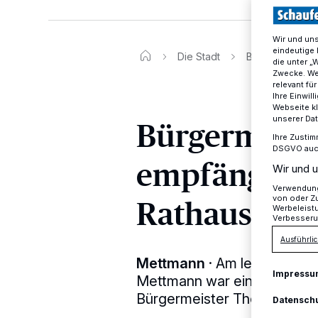
Wir und un
eindeutige 
Die Stadt
Bürgermeister 
die unter „
Zwecke. Wen
relevant fü
Ihre Einwil
Webseite kl
Bürgermeist
unserer Da
Ihre Zustim
DSGVO auch 
empfängt po
Wir und u
Verwendung 
Rathaus
von oder Zu
Werbeleist
Verbesseru
Ausführlic
Mettmann
·
Am letzten Tag 
Impressu
Mettmann war eine Schülerg
Bürgermeister Thomas Dink
Datensch