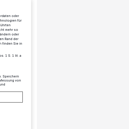
erdaten oder
chnologien für
führten
cht mehr so
 ändern oder
ren Rand der
 finden Sie in
 1 S. 1 lit. a
n. Speichern
, Messung von
 und