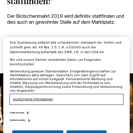
stattfinden!“
verarbeiten Daten, um Ihnen Dienste bereitzustellen“ aufgeführten
Zwecke. Wenn Tracker deaktiviert sind, sind manche Inhalte und
Anzeigen möglicherweise nicht mehr so relevant für Sie. Sie können
Der Blotschenmarkt 2019 wird definitiv stattfinden und
dieses Menü jederzeit wieder aufrufen, um Ihre Einstellungen zu
ändern oder Ihre Einwilligung zu widerrufen, indem Sie auf den Link
dies auch an gewohnter Stelle auf dem Marktplatz.
Einstellungen oder Ablehnen am unteren Rand der Webseite klicken.
Ihre Einstellungen gelten innerhalb unseres Website. Weitere
Informationen finden Sie in unserer Datenschutzerklärung.
Ihre Zustimmung umfasst alle schaufenster-mettmann.de-Seiten und
24.10.2019 , 13:14 Uhr
Eine Minute Lesezeit
schließt gem. Art. 49 Abs. 1 S. 1 lit. a DSGVO auch die
Datenverarbeitung außerhalb des EWR, z.B. in den USA ein.
Wir und unsere Partner verarbeiten Daten, um Folgendes
bereitzustellen:
Verwendung genauer Standortdaten. Endgeräteeigenschaften zur
Identifikation aktiv abfragen. Speichern von oder Zugriff auf
Informationen auf einem Endgerät. Personalisierte Werbung und
Inhalte, Messung von Werbeleistung und der Performance von
Inhalten, Zielgruppenforschung sowie Entwicklung und Verbesserung
von Angeboten.
Ausführliche Informationen
Impressum
Datenschutz