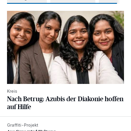
Nach Betrug: Azubis der Diakonie hoffen auf Hilfe
Kreis
Nach Betrug: Azubis der Diakonie hoffen
auf Hilfe
Graffiti-Projekt
Aus Grau wird Haltung