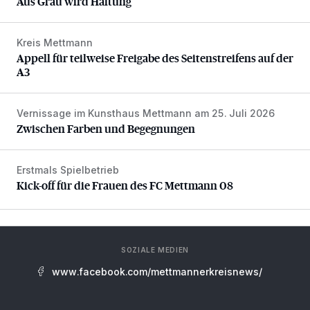
Aus Grau wird Haltung
Kreis Mettmann
Appell für teilweise Freigabe des Seitenstreifens auf der A
Appell für teilweise Freigabe des Seitenstreifens auf der
A3
Vernissage im Kunsthaus Mettmann am 25. Juli 2026
Zwischen Farben und Begegnungen
Zwischen Farben und Begegnungen
Erstmals Spielbetrieb
Kick-off für die Frauen des FC Mettmann 08
Kick-off für die Frauen des FC Mettmann 08
SOZIALE MEDIEN
www.facebook.com/mettmannerkreisnews/