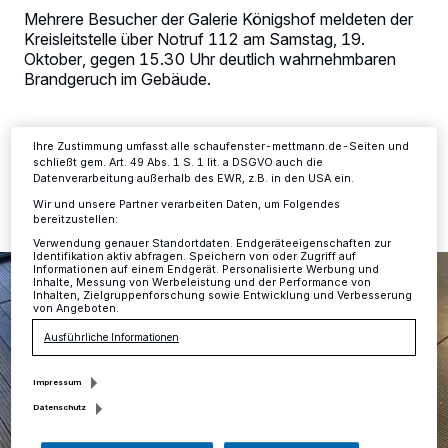
verarbeiten Daten, um Ihnen Dienste bereitzustellen“ aufgeführten
Mehrere Besucher der Galerie Königshof meldeten der
Zwecke. Wenn Tracker deaktiviert sind, sind manche Inhalte und
Kreisleitstelle über Notruf 112 am Samstag, 19.
Anzeigen möglicherweise nicht mehr so relevant für Sie. Sie können
Oktober, gegen 15.30 Uhr deutlich wahrnehmbaren
dieses Menü jederzeit wieder aufrufen, um Ihre Einstellungen zu
ändern oder Ihre Einwilligung zu widerrufen, indem Sie auf den Link
Brandgeruch im Gebäude.
Einstellungen oder Ablehnen am unteren Rand der Webseite klicken.
Ihre Einstellungen gelten innerhalb unseres Website. Weitere
Informationen finden Sie in unserer Datenschutzerklärung.
Ihre Zustimmung umfasst alle schaufenster-mettmann.de-Seiten und
21.10.2019 , 10:18 Uhr
Eine Minute Lesezeit
schließt gem. Art. 49 Abs. 1 S. 1 lit. a DSGVO auch die
Datenverarbeitung außerhalb des EWR, z.B. in den USA ein.
Wir und unsere Partner verarbeiten Daten, um Folgendes
bereitzustellen:
Verwendung genauer Standortdaten. Endgeräteeigenschaften zur
Identifikation aktiv abfragen. Speichern von oder Zugriff auf
Informationen auf einem Endgerät. Personalisierte Werbung und
Inhalte, Messung von Werbeleistung und der Performance von
Inhalten, Zielgruppenforschung sowie Entwicklung und Verbesserung
von Angeboten.
Ausführliche Informationen
Impressum
Datenschutz