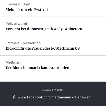
„Tower of Sun“
Mehr als nur ein Festival
Mehr als nur ein Festival
Polizei warnt
Vorsicht bei dubiosen „Park & Fly“-Anbietern
Vorsicht bei dubiosen „Park & Fly“-Anbietern
Erstmals Spielbetrieb
Kick-off für die Frauen des FC Mettmann 08
Kick-off für die Frauen des FC Mettmann 08
Mettmann
Der Blotschenmarkt kann stattfinden
Der Blotschenmarkt kann stattfinden
SOZIALE MEDIEN
www.facebook.com/mettmannerkreisnews/