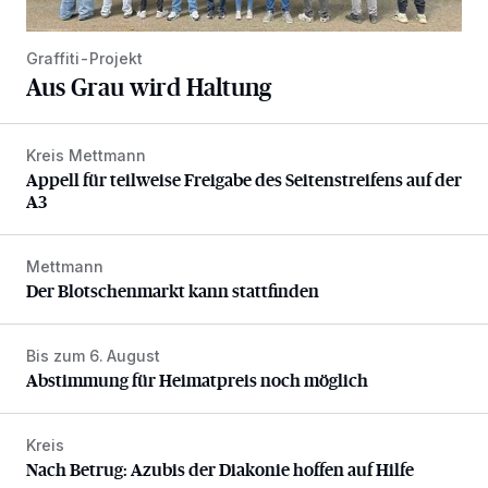
Graffiti-Projekt
Aus Grau wird Haltung
Kreis Mettmann
Appell für teilweise Freigabe des Seitenstreifens auf der A
Appell für teilweise Freigabe des Seitenstreifens auf der
A3
Mettmann
Der Blotschenmarkt kann stattfinden
Der Blotschenmarkt kann stattfinden
Bis zum 6. August
Abstimmung für Heimatpreis noch möglich
Abstimmung für Heimatpreis noch möglich
Kreis
Nach Betrug: Azubis der Diakonie hoffen auf Hilfe
Nach Betrug: Azubis der Diakonie hoffen auf Hilfe