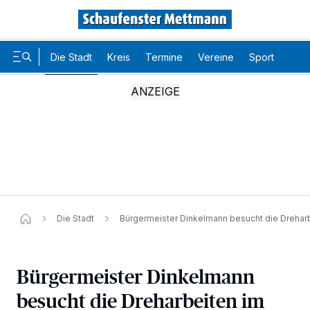
Die Stadt
Kreis
Termine
Vereine
Sport
Karr
Die Stadt
Bürgermeister Dinkelmann besucht die Drehar
Bürgermeister Dinkelmann
besucht die Dreharbeiten im