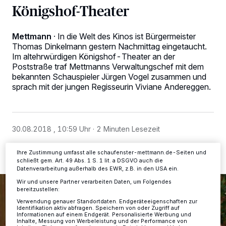
Königshof-Theater
Mettmann
·
In die Welt des Kinos ist Bürgermeister
Thomas Dinkelmann gestern Nachmittag eingetaucht.
Wir und unsere
-Partner speichern und greifen auf
218
Im altehrwürdigen Königshof-Theater an der
personenbezogene Daten wie Browserdaten oder eindeutige
Poststraße traf Mettmanns Verwaltungschef mit dem
Kennungen auf Ihrem Gerät zu. Durch Auswahl von OK aktivieren Sie
bekannten Schauspieler Jürgen Vogel zusammen und
Tracking-Technologien für die unter „Wir und unsere Partner
verarbeiten Daten, um Ihnen Dienste bereitzustellen“ aufgeführten
sprach mit der jungen Regisseurin Viviane Andereggen.
Zwecke. Wenn Tracker deaktiviert sind, sind manche Inhalte und
Anzeigen möglicherweise nicht mehr so relevant für Sie. Sie können
dieses Menü jederzeit wieder aufrufen, um Ihre Einstellungen zu
ändern oder Ihre Einwilligung zu widerrufen, indem Sie auf den Link
Einstellungen oder Ablehnen am unteren Rand der Webseite klicken.
30.08.2018 , 10:59 Uhr
2 Minuten Lesezeit
Ihre Einstellungen gelten innerhalb unseres Website. Weitere
Informationen finden Sie in unserer Datenschutzerklärung.
Ihre Zustimmung umfasst alle schaufenster-mettmann.de-Seiten und
schließt gem. Art. 49 Abs. 1 S. 1 lit. a DSGVO auch die
Datenverarbeitung außerhalb des EWR, z.B. in den USA ein.
Wir und unsere Partner verarbeiten Daten, um Folgendes
bereitzustellen:
Verwendung genauer Standortdaten. Endgeräteeigenschaften zur
Identifikation aktiv abfragen. Speichern von oder Zugriff auf
Informationen auf einem Endgerät. Personalisierte Werbung und
Inhalte, Messung von Werbeleistung und der Performance von