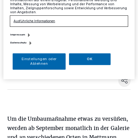
Informationen auf einem Endgerät. Personalisierte Werbung und
Inhalte, Messung von Werbeleistung und der Performance von
Inhalten, Zielgruppenforschung sowie Entwicklung und Verbesserung
Mettmann
·
In der Königshof-Galerie wird sich Vieles
von Angeboten.
tun. Das Parkhaus und das Center werden umgebaut,
Ausführliche Informationen
neue Mieter stellen sich vor, Flächen werden erweitert
und jede Menge Überraschungen erwarten die
Mettmanner.
Impressum
Datenschutz
Einstellungen oder
OK
29.08.2018 , 15:13 Uhr
Eine Minute Lesezeit
Ablehnen
Um die Umbaumaßnahme etwas zu versüßen,
werden ab September monatlich in der Galerie
und an verschiedenen Orten in Mettmann