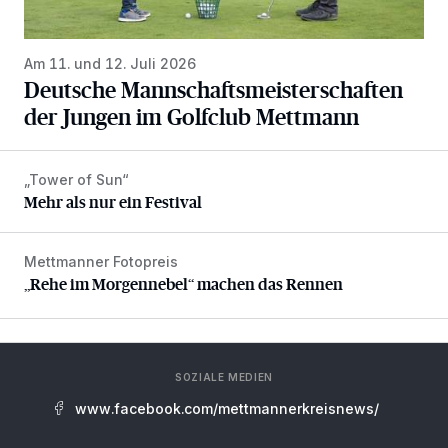
Am 11. und 12. Juli 2026
Deutsche Mannschaftsmeisterschaften
der Jungen im Golfclub Mettmann
„Tower of Sun“
Mehr als nur ein Festival
Mehr als nur ein Festival
Mettmanner Fotopreis
„Rehe im Morgennebel“ machen das Rennen
„Rehe im Morgennebel“ machen das Rennen
SOZIALE MEDIEN
www.facebook.com/mettmannerkreisnews/