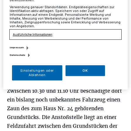
Mettmann
·
Am Donnerstagmorgen ereignete sich an
bereitzustellen:
der Homberger Straße in Metzkausen eine
Verwendung genauer Standortdaten. Endgeräteeigenschaften zur
Identifikation aktiv abfragen. Speichern von oder Zugriff auf
Verkehrsunfallflucht.
Informationen auf einem Endgerät. Personalisierte Werbung und
Inhalte, Messung von Werbeleistung und der Performance von
Inhalten, Zielgruppenforschung sowie Entwicklung und Verbesserung
von Angeboten.
Ausführliche Informationen
24.08.2018 , 14:09 Uhr
Eine Minute Lesezeit
Impressum
Datenschutz
Einstellungen oder
OK
Ablehnen
Zwischen 10.30 und 11.10 Uhr beschädigte dort
ein bislang noch unbekanntes Fahrzeug einen
Zaun des zum Haus Nr. 24 gehörenden
Grundstücks. Die Anstoßstelle liegt an einer
Feldzufahrt zwischen den Grundstücken der