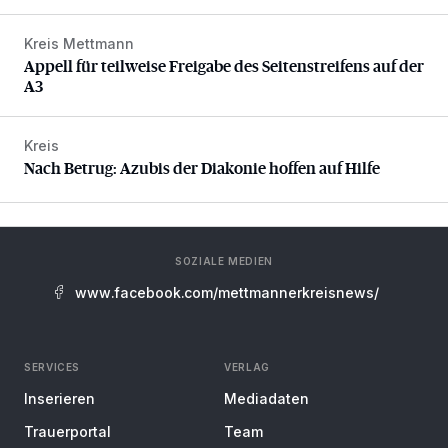
Kreis Mettmann
Appell für teilweise Freigabe des Seitenstreifens auf der A
Appell für teilweise Freigabe des Seitenstreifens auf der
A3
Kreis
Nach Betrug: Azubis der Diakonie hoffen auf Hilfe
Nach Betrug: Azubis der Diakonie hoffen auf Hilfe
SOZIALE MEDIEN
www.facebook.com/mettmannerkreisnews/
SERVICES
VERLAG
Inserieren
Mediadaten
Trauerportal
Team