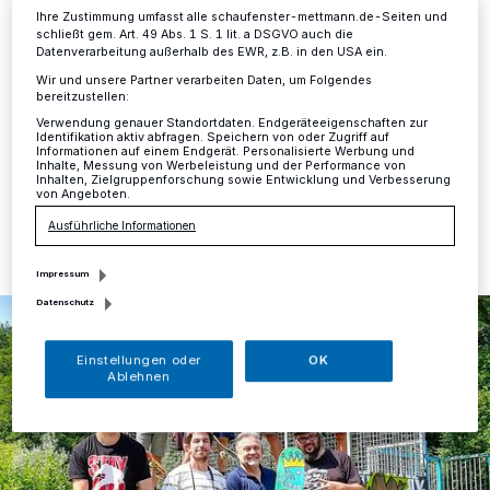
Ihre Zustimmung umfasst alle schaufenster-mettmann.de-Seiten und
schließt gem. Art. 49 Abs. 1 S. 1 lit. a DSGVO auch die
Mettmann
·
Auch in diesem Jahr fand in den
Datenverarbeitung außerhalb des EWR, z.B. in den USA ein.
Sommerferien der beliebte Skate-Contest mit Graffiti-
Action auf der Skateranlage im Stadtwald statt,
Wir und unsere Partner verarbeiten Daten, um Folgendes
bereitzustellen:
veranstaltet von der städtischen Jugendförderung.
Verwendung genauer Standortdaten. Endgeräteeigenschaften zur
Identifikation aktiv abfragen. Speichern von oder Zugriff auf
Informationen auf einem Endgerät. Personalisierte Werbung und
Inhalte, Messung von Werbeleistung und der Performance von
Inhalten, Zielgruppenforschung sowie Entwicklung und Verbesserung
von Angeboten.
22.08.2018 , 10:06 Uhr
Eine Minute Lesezeit
Ausführliche Informationen
Impressum
Datenschutz
Einstellungen oder
OK
Ablehnen