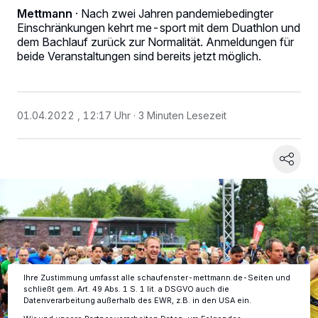
Mettmann
·
Nach zwei Jahren pandemiebedingter
Einschränkungen kehrt me-sport mit dem Duathlon und
dem Bachlauf zurück zur Normalität. Anmeldungen für
beide Veranstaltungen sind bereits jetzt möglich.
01.04.2022 , 12:17 Uhr
3 Minuten Lesezeit
Wir und unsere
-Partner speichern und greifen auf
218
personenbezogene Daten wie Browserdaten oder eindeutige
Kennungen auf Ihrem Gerät zu. Durch Auswahl von OK aktivieren Sie
Tracking-Technologien für die unter „Wir und unsere Partner
verarbeiten Daten, um Ihnen Dienste bereitzustellen“ aufgeführten
Zwecke. Wenn Tracker deaktiviert sind, sind manche Inhalte und
Anzeigen möglicherweise nicht mehr so relevant für Sie. Sie können
dieses Menü jederzeit wieder aufrufen, um Ihre Einstellungen zu
ändern oder Ihre Einwilligung zu widerrufen, indem Sie auf den Link
Einstellungen oder Ablehnen am unteren Rand der Webseite klicken.
Ihre Einstellungen gelten innerhalb unseres Website. Weitere
Informationen finden Sie in unserer Datenschutzerklärung.
Ihre Zustimmung umfasst alle schaufenster-mettmann.de-Seiten und
schließt gem. Art. 49 Abs. 1 S. 1 lit. a DSGVO auch die
Datenverarbeitung außerhalb des EWR, z.B. in den USA ein.