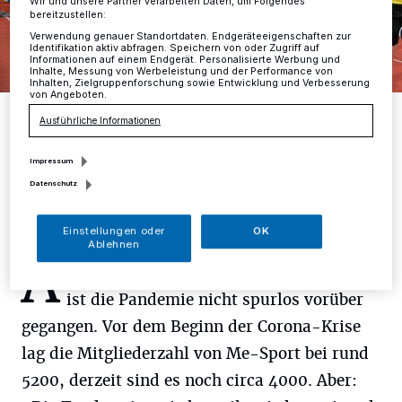
Wir und unsere Partner verarbeiten Daten, um Folgendes
bereitzustellen:
Verwendung genauer Standortdaten. Endgeräteeigenschaften zur
Identifikation aktiv abfragen. Speichern von oder Zugriff auf
Informationen auf einem Endgerät. Personalisierte Werbung und
Inhalte, Messung von Werbeleistung und der Performance von
Inhalten, Zielgruppenforschung sowie Entwicklung und Verbesserung
von Angeboten.
Der Bachlauf am 1. Mai ist ein Fest für die ganze Familie und hat
Ausführliche Informationen
Tradition im Mettmanner Sportkalender. Im Jahr 2019 gab es einen
1800 Läufern einen Teilnehmerrekord.
Foto: Roland Lausberg
Impressum
Datenschutz
Einstellungen oder
OK
Ablehnen
A
uch am größten Sportverein Mettmanns
ist die Pandemie nicht spurlos vorüber
gegangen. Vor dem Beginn der Corona-Krise
lag die Mitgliederzahl von Me-Sport bei rund
5200, derzeit sind es noch circa 4000. Aber: