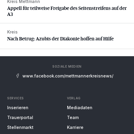
Kreis Mettmann
Appell für teilweise Freigabe des Seitenstreifens auf der A
Appell für teilweise Freigabe des Seitenstreifens auf der
A3
Kreis
Nach Betrug: Azubis der Diakonie hoffen auf Hilfe
Nach Betrug: Azubis der Diakonie hoffen auf Hilfe
SOZIALE MEDIEN
www.facebook.com/mettmannerkreisnews/
SERVICES
VERLAG
Inserieren
Mediadaten
Trauerportal
Team
Stellenmarkt
Karriere