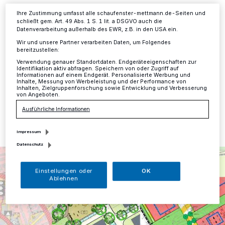
Informationen finden Sie in unserer Datenschutzerklärung.
Mettmann
·
Vom 7. bis einschließlich 18. September
Ihre Zustimmung umfasst alle schaufenster-mettmann.de-Seiten und
findet für den vorhabenbezogenen Bebauungsplan Nr.
schließt gem. Art. 49 Abs. 1 S. 1 lit. a DSGVO auch die
11 an der Albert-Kemmann-Straße sowie für den
Datenverarbeitung außerhalb des EWR, z.B. in den USA ein.
Bebauungsplan Nr. 148 am Düsselring / Heinestraße
Wir und unsere Partner verarbeiten Daten, um Folgendes
die frühzeitige Bürgerbeteiligung im Rahmen der
bereitzustellen:
Bauleitplanverfahren statt.
Verwendung genauer Standortdaten. Endgeräteeigenschaften zur
Identifikation aktiv abfragen. Speichern von oder Zugriff auf
Informationen auf einem Endgerät. Personalisierte Werbung und
Inhalte, Messung von Werbeleistung und der Performance von
Inhalten, Zielgruppenforschung sowie Entwicklung und Verbesserung
von Angeboten.
03.09.2020 , 17:00 Uhr
Eine Minute Lesezeit
Ausführliche Informationen
Impressum
Datenschutz
Einstellungen oder
OK
Ablehnen