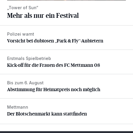
„Tower of Sun“
Mehr als nur ein Festival
Polizei warnt
Vorsicht bei dubiosen „Park & Fly“-Anbietern
Vorsicht bei dubiosen „Park & Fly“-Anbietern
Erstmals Spielbetrieb
Kick-off für die Frauen des FC Mettmann 08
Kick-off für die Frauen des FC Mettmann 08
Bis zum 6. August
Abstimmung für Heimatpreis noch möglich
Abstimmung für Heimatpreis noch möglich
Mettmann
Der Blotschenmarkt kann stattfinden
Der Blotschenmarkt kann stattfinden