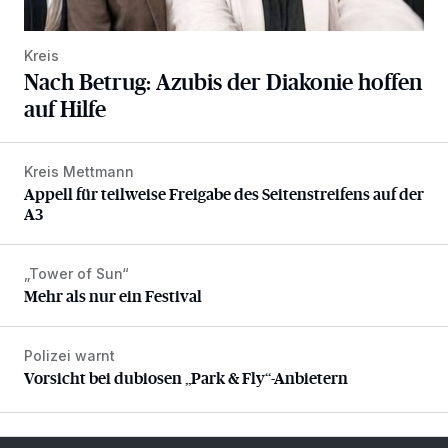
Kreis
Nach Betrug: Azubis der Diakonie hoffen
auf Hilfe
Kreis Mettmann
Appell für teilweise Freigabe des Seitenstreifens auf der A
Appell für teilweise Freigabe des Seitenstreifens auf der
A3
„Tower of Sun“
Mehr als nur ein Festival
Mehr als nur ein Festival
Polizei warnt
Vorsicht bei dubiosen „Park & Fly“-Anbietern
Vorsicht bei dubiosen „Park & Fly“-Anbietern