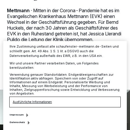
Tracking-Technologien für die unter „Wir und unsere Partner
verarbeiten Daten, um Ihnen Dienste bereitzustellen“ aufgeführten
Mettmann
·
Mitten in der Corona-Pandemie hat es im
Zwecke. Wenn Tracker deaktiviert sind, sind manche Inhalte und
Evangelischen Krankenhaus Mettmann (EVK) einen
Anzeigen möglicherweise nicht mehr so relevant für Sie. Sie können
dieses Menü jederzeit wieder aufrufen, um Ihre Einstellungen zu
Wechsel in der Geschäftsführung gegeben. Für Bernd
ändern oder Ihre Einwilligung zu widerrufen, indem Sie auf den Link
Huckels, der nach 30 Jahren als Geschäftsführer des
Einstellungen oder Ablehnen am unteren Rand der Webseite klicken.
EVK in den Ruhestand getreten ist, hat Jessica Llerandi
Ihre Einstellungen gelten innerhalb unseres Website. Weitere
Pulido die Leitung der Klinik übernommen.
Informationen finden Sie in unserer Datenschutzerklärung.
Ihre Zustimmung umfasst alle schaufenster-mettmann.de-Seiten und
schließt gem. Art. 49 Abs. 1 S. 1 lit. a DSGVO auch die
Datenverarbeitung außerhalb des EWR, z.B. in den USA ein.
03.09.2020 , 16:43 Uhr
2 Minuten Lesezeit
Wir und unsere Partner verarbeiten Daten, um Folgendes
bereitzustellen:
Verwendung genauer Standortdaten. Endgeräteeigenschaften zur
Identifikation aktiv abfragen. Speichern von oder Zugriff auf
Informationen auf einem Endgerät. Personalisierte Werbung und
Inhalte, Messung von Werbeleistung und der Performance von
Inhalten, Zielgruppenforschung sowie Entwicklung und Verbesserung
von Angeboten.
Ausführliche Informationen
Impressum
Datenschutz