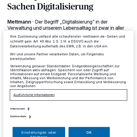
Sachen Digitalisierung
Anzeigen möglicherweise nicht mehr so relevant für Sie. Sie können
dieses Menü jederzeit wieder aufrufen, um Ihre Einstellungen zu
ändern oder Ihre Einwilligung zu widerrufen, indem Sie auf den Link
Einstellungen oder Ablehnen am unteren Rand der Webseite klicken.
Mettmann
·
Der Begriff „Digitalisierung“ in der
Ihre Einstellungen gelten innerhalb unseres Website. Weitere
Verwaltung und unserem Lebensalltag ist zwar in aller
Informationen finden Sie in unserer Datenschutzerklärung.
Munde, doch ist der tatsächliche digitale Zugang in
Ihre Zustimmung umfasst alle schaufenster-mettmann.de-Seiten und
Deutschland an vielen Stellen noch eher ein
schließt gem. Art. 49 Abs. 1 S. 1 lit. a DSGVO auch die
Wunschdenken als Realität. In Estland ist „online“
Datenverarbeitung außerhalb des EWR, z.B. in den USA ein.
dagegen schon geübte Praxis.
Wir und unsere Partner verarbeiten Daten, um Folgendes
bereitzustellen:
Verwendung genauer Standortdaten. Endgeräteeigenschaften zur
Identifikation aktiv abfragen. Speichern von oder Zugriff auf
Informationen auf einem Endgerät. Personalisierte Werbung und
31.08.2020 , 14:19 Uhr
Eine Minute Lesezeit
Inhalte, Messung von Werbeleistung und der Performance von
Inhalten, Zielgruppenforschung sowie Entwicklung und Verbesserung
von Angeboten.
Ausführliche Informationen
Impressum
Datenschutz
Einstellungen oder
OK
ettmann.
Der Begriff