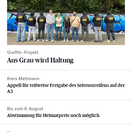
Graffiti-Projekt
Aus Grau wird Haltung
Kreis Mettmann
Appell für teilweise Freigabe des Seitenstreifens auf der A
Appell für teilweise Freigabe des Seitenstreifens auf der
A3
Bis zum 6. August
Abstimmung für Heimatpreis noch möglich
Abstimmung für Heimatpreis noch möglich