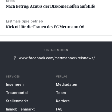
Kreis
Nach Betrug: Azubis der Diakonie hoffen auf Hilfe
Nach Betrug: Azubis der Diakonie hoffen auf Hilfe
Erstmals Spielbetrieb
Kick-off für die Frauen des FC Mettmann 08
Kick-off für die Frauen des FC Mettmann 08
SOZIALE MEDIEN
www.facebook.com/mettmannerkreisnews/
SERVICES
VERLAG
Inserieren
Mediadaten
Trauerportal
Team
Stellenmarkt
Karriere
Immobilienmarkt
FAQ