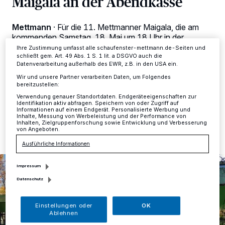
Maigala an der Abendkasse
dieses Menü jederzeit wieder aufrufen, um Ihre Einstellungen zu
ändern oder Ihre Einwilligung zu widerrufen, indem Sie auf den Link
Einstellungen oder Ablehnen am unteren Rand der Webseite klicken.
Mettmann
·
Für die 11. Mettmanner Maigala, die am
Ihre Einstellungen gelten innerhalb unseres Website. Weitere
Informationen finden Sie in unserer Datenschutzerklärung.
kommenden Samstag, 18. Mai um 18 Uhr in der
Neandertalhalle stattfindet, stehen noch rund 30
Ihre Zustimmung umfasst alle schaufenster-mettmann.de-Seiten und
Restkarten an der Abendkasse (18 Euro) zur
schließt gem. Art. 49 Abs. 1 S. 1 lit. a DSGVO auch die
Datenverarbeitung außerhalb des EWR, z.B. in den USA ein.
Verfügung. Danach heißt es wieder einmal: ausverkauft!
Wir und unsere Partner verarbeiten Daten, um Folgendes
bereitzustellen:
Verwendung genauer Standortdaten. Endgeräteeigenschaften zur
Identifikation aktiv abfragen. Speichern von oder Zugriff auf
17.05.2019 , 14:57 Uhr
Eine Minute Lesezeit
Informationen auf einem Endgerät. Personalisierte Werbung und
Inhalte, Messung von Werbeleistung und der Performance von
Inhalten, Zielgruppenforschung sowie Entwicklung und Verbesserung
von Angeboten.
Ausführliche Informationen
Impressum
Datenschutz
Einstellungen oder
OK
Ablehnen