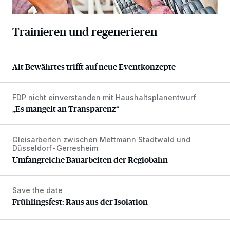
Trainieren und regenerieren
Alt Bewährtes trifft auf neue Eventkonzepte
Alt Bewährtes trifft auf neue Eventkonzepte
FDP nicht einverstanden mit Haushaltsplanentwurf
„Es mangelt an Transparenz“
„Es mangelt an Transparenz“
Gleisarbeiten zwischen Mettmann Stadtwald und
Umfangreiche Bauarbeiten der Regiobahn
Düsseldorf-Gerresheim
Umfangreiche Bauarbeiten der Regiobahn
Save the date
Frühlingsfest: Raus aus der Isolation
Frühlingsfest: Raus aus der Isolation