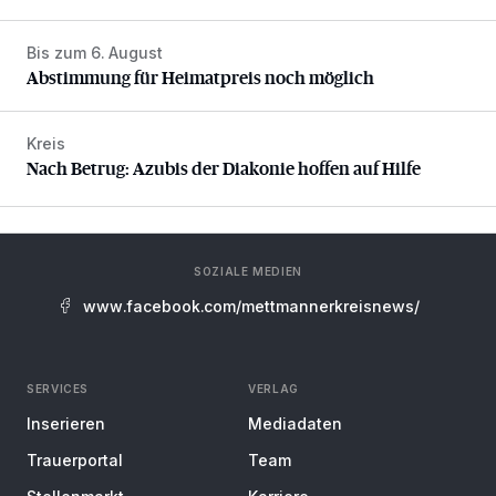
Bis zum 6. August
Abstimmung für Heimatpreis noch möglich
Abstimmung für Heimatpreis noch möglich
Kreis
Nach Betrug: Azubis der Diakonie hoffen auf Hilfe
Nach Betrug: Azubis der Diakonie hoffen auf Hilfe
SOZIALE MEDIEN
www.facebook.com/mettmannerkreisnews/
SERVICES
VERLAG
Inserieren
Mediadaten
Trauerportal
Team