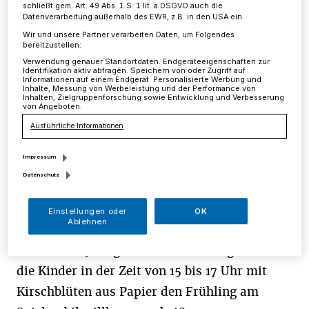
Champagne am 10. Mai
schließt gem. Art. 49 Abs. 1 S. 1 lit. a DSGVO auch die
Datenverarbeitung außerhalb des EWR, z.B. in den USA ein.
Wir und unsere Partner verarbeiten Daten, um Folgendes
Mettmann
·
Nach dem Ende der Osterferien startet am
bereitzustellen:
kommenden Freitag, 10. Mai um 15 Uhr die Saison für
Verwendung genauer Standortdaten. Endgeräteeigenschaften zur
das Spielmobil Champagne am Laubacher Feld.
Identifikation aktiv abfragen. Speichern von oder Zugriff auf
Informationen auf einem Endgerät. Personalisierte Werbung und
Inhalte, Messung von Werbeleistung und der Performance von
Inhalten, Zielgruppenforschung sowie Entwicklung und Verbesserung
von Angeboten.
06.05.2019 , 14:03 Uhr
Eine Minute Lesezeit
Ausführliche Informationen
Impressum
Datenschutz
Einstellungen oder
OK
Ablehnen
Bei der diesjährigen Saisoneröffnung können
die Kinder in der Zeit von 15 bis 17 Uhr mit
Kirschblüten aus Papier den Frühling am