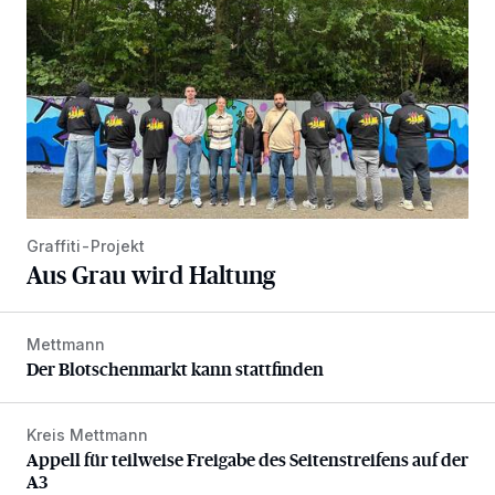
Graffiti-Projekt
Aus Grau wird Haltung
Mettmann
Der Blotschenmarkt kann stattfinden
Der Blotschenmarkt kann stattfinden
Kreis Mettmann
Appell für teilweise Freigabe des Seitenstreifens auf der A
Appell für teilweise Freigabe des Seitenstreifens auf der
A3