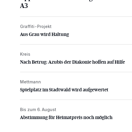
A3
Graffiti-Projekt
Aus Grau wird Haltung
Aus Grau wird Haltung
Kreis
Nach Betrug: Azubis der Diakonie hoffen auf Hilfe
Nach Betrug: Azubis der Diakonie hoffen auf Hilfe
Mettmann
Spielplatz im Stadtwald wird aufgewertet
Spielplatz im Stadtwald wird aufgewertet
Bis zum 6. August
Abstimmung für Heimatpreis noch möglich
Abstimmung für Heimatpreis noch möglich