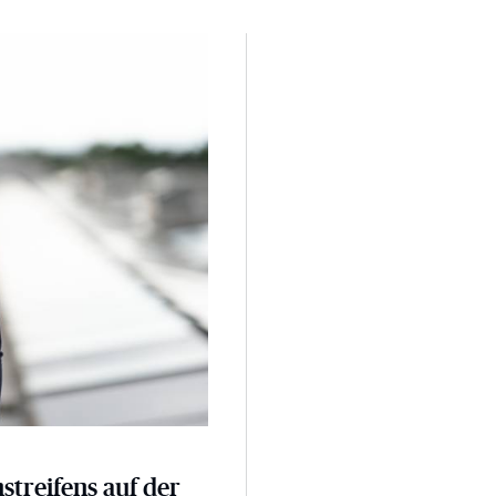
 der A3
nstreifens auf der