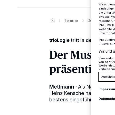
Wir und un
eindeutige 
die unter „
Zwecke. Wen
Termine
Der Musikschulle
relevant fü
Ihre Einwil
Webseite kl
unserer Da
trioLogie tritt in der Kulturvil
Ihre Zustim
DSGVO auch 
Der Musiksch
Wir und u
Verwendung 
von oder Zu
präsentiert 
Werbeleist
Verbesseru
Ausführlic
Mettmann
·
Als Nachfolger 
Impressu
Heinz Kensche hat sich der 
bestens eingeführt.
Datensch