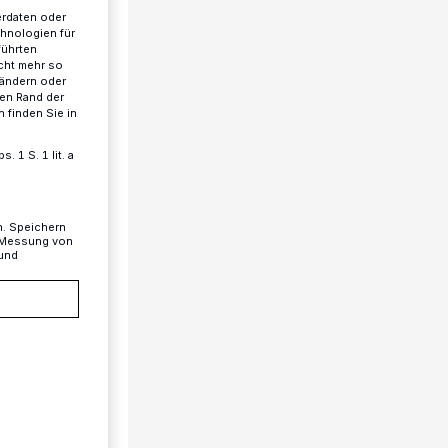
erdaten oder
chnologien für
führten
cht mehr so
 ändern oder
ren Rand der
 finden Sie in
 1 S. 1 lit. a
n. Speichern
, Messung von
 und