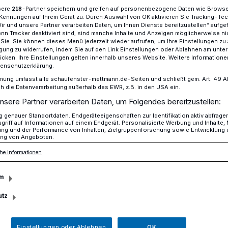
sere
-Partner speichern und greifen auf personenbezogene Daten wie Brows
218
Kennungen auf Ihrem Gerät zu. Durch Auswahl von OK aktivieren Sie Tracking-Te
Wir und unsere Partner verarbeiten Daten, um Ihnen Dienste bereitzustellen“ aufge
n Tracker deaktiviert sind, sind manche Inhalte und Anzeigen möglicherweise ni
iter präsentiert sein Ensemble
r Sie. Sie können dieses Menü jederzeit wieder aufrufen, um Ihre Einstellungen zu
ligung zu widerrufen, indem Sie auf den Link Einstellungen oder Ablehnen am unte
icken. Ihre Einstellungen gelten innerhalb unseres Website. Weitere Informationen
tenschutzerklärung.
la auf
mung umfasst alle schaufenster-mettmann.de-Seiten und schließt gem. Art. 49 Abs.
die Datenverarbeitung außerhalb des EWR, z.B. in den USA ein.
ulleiter
nsere Partner verarbeiten Daten, um Folgendes bereitzustellen:
genauer Standortdaten. Endgeräteeigenschaften zur Identifikation aktiv abfrage
griff auf Informationen auf einem Endgerät. Personalisierte Werbung und Inhalte
sein Ensemble
ung und der Performance von Inhalten, Zielgruppenforschung sowie Entwicklung
ng von Angeboten.
he Informationen
des langjährigen Musikschulleiters Karl-
m
junge Gitarrist Markus Sich in Mettmann
utz
Einstellungen oder Ablehnen
OK