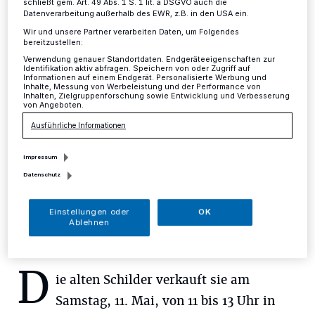
Haltestellenschilder aus drei
schließt gem. Art. 49 Abs. 1 S. 1 lit. a DSGVO auch die
Datenverarbeitung außerhalb des EWR, z.B. in den USA ein.
Städten
Wir und unsere Partner verarbeiten Daten, um Folgendes
bereitzustellen:
Verwendung genauer Standortdaten. Endgeräteeigenschaften zur
Mettmann
·
Auch in Heiligenhaus, Velbert und Wülfrath
Identifikation aktiv abfragen. Speichern von oder Zugriff auf
hat die Rheinbahn in den vergangenen Wochen die
Informationen auf einem Endgerät. Personalisierte Werbung und
Inhalte, Messung von Werbeleistung und der Performance von
Bushaltestellenschilder ausgetauscht.
Inhalten, Zielgruppenforschung sowie Entwicklung und Verbesserung
von Angeboten.
Ausführliche Informationen
09.05.2019 , 10:14 Uhr
Eine Minute Lesezeit
Impressum
Datenschutz
Einstellungen oder
OK
Ablehnen
D
ie alten Schilder verkauft sie am
Samstag, 11. Mai, von 11 bis 13 Uhr in