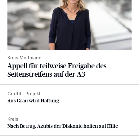
Kreis Mettmann
Appell für teilweise Freigabe des
Seitenstreifens auf der A3
Graffiti-Projekt
Aus Grau wird Haltung
Aus Grau wird Haltung
Kreis
Nach Betrug: Azubis der Diakonie hoffen auf Hilfe
Nach Betrug: Azubis der Diakonie hoffen auf Hilfe