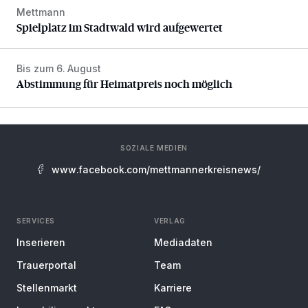
Mettmann
Spielplatz im Stadtwald wird aufgewertet
Spielplatz im Stadtwald wird aufgewertet
Bis zum 6. August
Abstimmung für Heimatpreis noch möglich
Abstimmung für Heimatpreis noch möglich
SOZIALE MEDIEN
www.facebook.com/mettmannerkreisnews/
SERVICES
VERLAG
Inserieren
Mediadaten
Trauerportal
Team
Stellenmarkt
Karriere