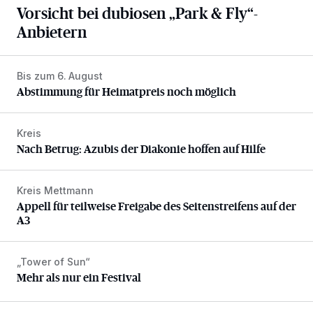
Vorsicht bei dubiosen „Park & Fly“-
Anbietern
Bis zum 6. August
Abstimmung für Heimatpreis noch möglich
Abstimmung für Heimatpreis noch möglich
Kreis
Nach Betrug: Azubis der Diakonie hoffen auf Hilfe
Nach Betrug: Azubis der Diakonie hoffen auf Hilfe
Kreis Mettmann
Appell für teilweise Freigabe des Seitenstreifens auf der A
Appell für teilweise Freigabe des Seitenstreifens auf der
A3
„Tower of Sun“
Mehr als nur ein Festival
Mehr als nur ein Festival