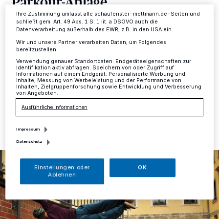
Parkour-Anlage
Informationen finden Sie in unserer Datenschutzerklärung.
Ihre Zustimmung umfasst alle schaufenster-mettmann.de-Seiten und
schließt gem. Art. 49 Abs. 1 S. 1 lit. a DSGVO auch die
Mettmann
·
229.000 Euro stellt das Land Nordrhein-
Datenverarbeitung außerhalb des EWR, z.B. in den USA ein.
Westfalen für den Bau einer Parkour-Anlage in
Wir und unsere Partner verarbeiten Daten, um Folgendes
Mettmann zur Verfügung. „Damit wird ein langgehegter
bereitzustellen:
Wunsch der Jugend und das Projekt des Jugendrates
Verwendung genauer Standortdaten. Endgeräteeigenschaften zur
wahr.
Identifikation aktiv abfragen. Speichern von oder Zugriff auf
Informationen auf einem Endgerät. Personalisierte Werbung und
Inhalte, Messung von Werbeleistung und der Performance von
Inhalten, Zielgruppenforschung sowie Entwicklung und Verbesserung
von Angeboten.
24.11.2020 , 12:13 Uhr
Eine Minute Lesezeit
Ausführliche Informationen
Impressum
Datenschutz
Einstellungen oder
OK
Ablehnen