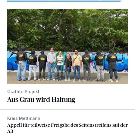
Aus Grau wird Haltung
Graffiti-Projekt
Aus Grau wird Haltung
Kreis Mettmann
Appell für teilweise Freigabe des Seitenstreifens auf der A
Appell für teilweise Freigabe des Seitenstreifens auf der
A3