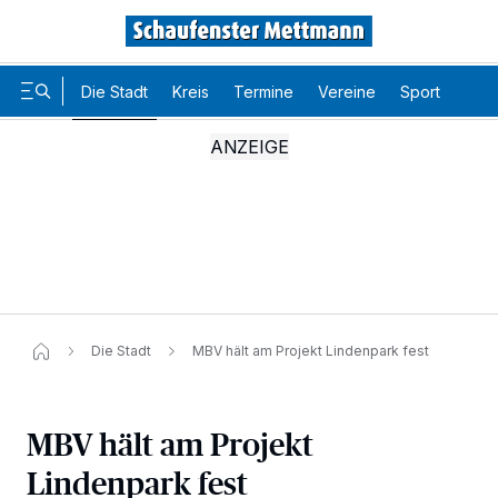
Die Stadt
Kreis
Termine
Vereine
Sport
Karr
Die Stadt
MBV hält am Projekt Lindenpark fest
MBV hält am Projekt
Lindenpark fest