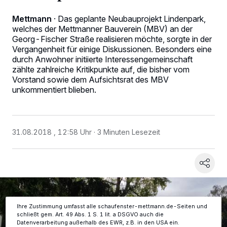
Mettmann
·
Das geplante Neubauprojekt Lindenpark,
welches der Mettmanner Bauverein (MBV) an der
Georg-Fischer Straße realisieren möchte, sorgte in der
Vergangenheit für einige Diskussionen. Besonders eine
durch Anwohner initiierte Interessengemeinschaft
zählte zahlreiche Kritikpunkte auf, die bisher vom
Vorstand sowie dem Aufsichtsrat des MBV
unkommentiert blieben.
Wir und unsere
-Partner speichern und greifen auf
218
personenbezogene Daten wie Browserdaten oder eindeutige
Kennungen auf Ihrem Gerät zu. Durch Auswahl von OK aktivieren Sie
Tracking-Technologien für die unter „Wir und unsere Partner
31.08.2018 , 12:58 Uhr
3 Minuten Lesezeit
verarbeiten Daten, um Ihnen Dienste bereitzustellen“ aufgeführten
Zwecke. Wenn Tracker deaktiviert sind, sind manche Inhalte und
Anzeigen möglicherweise nicht mehr so relevant für Sie. Sie können
dieses Menü jederzeit wieder aufrufen, um Ihre Einstellungen zu
ändern oder Ihre Einwilligung zu widerrufen, indem Sie auf den Link
Einstellungen oder Ablehnen am unteren Rand der Webseite klicken.
Ihre Einstellungen gelten innerhalb unseres Website. Weitere
Informationen finden Sie in unserer Datenschutzerklärung.
Ihre Zustimmung umfasst alle schaufenster-mettmann.de-Seiten und
schließt gem. Art. 49 Abs. 1 S. 1 lit. a DSGVO auch die
Datenverarbeitung außerhalb des EWR, z.B. in den USA ein.