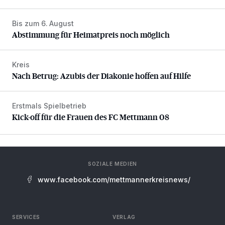
Bis zum 6. August
Abstimmung für Heimatpreis noch möglich
Abstimmung für Heimatpreis noch möglich
Kreis
Nach Betrug: Azubis der Diakonie hoffen auf Hilfe
Nach Betrug: Azubis der Diakonie hoffen auf Hilfe
Erstmals Spielbetrieb
Kick-off für die Frauen des FC Mettmann 08
Kick-off für die Frauen des FC Mettmann 08
SOZIALE MEDIEN
www.facebook.com/mettmannerkreisnews/
SERVICES
VERLAG