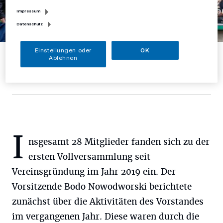
Impressum
Datenschutz
Einstellungen oder
OK
Das Bürgerbus-Team von links: Peter Nachtigall, Stefan Wigge,
Ablehnen
Ilona Bungert-Dellit, Michael Au, Hans Anton Fliegauf, Bodo
Nowodworski, Michael Peters, Klaus Bartel.
Foto: Bürgerbusverein
I
nsgesamt 28 Mitglieder fanden sich zu der
ersten Vollversammlung seit
Vereinsgründung im Jahr 2019 ein. Der
Vorsitzende Bodo Nowodworski berichtete
zunächst über die Aktivitäten des Vorstandes
im vergangenen Jahr. Diese waren durch die