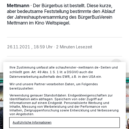
Mettmann
·
Der Bürgerbus ist bestellt. Diese kurze,
Wir und unsere
-Partner speichern und greifen auf
218
aber bedeutsame Feststellung bestimmte den Ablauf
personenbezogene Daten wie Browserdaten oder eindeutige
der Jahreshauptversammlung des BürgerBusVerein
Kennungen auf Ihrem Gerät zu. Durch Auswahl von OK aktivieren Sie
Mettmann im Kino Weltspiegel.
Tracking-Technologien für die unter „Wir und unsere Partner
verarbeiten Daten, um Ihnen Dienste bereitzustellen“ aufgeführten
Zwecke. Wenn Tracker deaktiviert sind, sind manche Inhalte und
Anzeigen möglicherweise nicht mehr so relevant für Sie. Sie können
dieses Menü jederzeit wieder aufrufen, um Ihre Einstellungen zu
26.11.2021 , 18:59 Uhr
2 Minuten Lesezeit
ändern oder Ihre Einwilligung zu widerrufen, indem Sie auf den Link
Einstellungen oder Ablehnen am unteren Rand der Webseite klicken.
Ihre Einstellungen gelten innerhalb unseres Website. Weitere
Informationen finden Sie in unserer Datenschutzerklärung.
Ihre Zustimmung umfasst alle schaufenster-mettmann.de-Seiten und
schließt gem. Art. 49 Abs. 1 S. 1 lit. a DSGVO auch die
Datenverarbeitung außerhalb des EWR, z.B. in den USA ein.
Wir und unsere Partner verarbeiten Daten, um Folgendes
bereitzustellen:
Verwendung genauer Standortdaten. Endgeräteeigenschaften zur
Identifikation aktiv abfragen. Speichern von oder Zugriff auf
Informationen auf einem Endgerät. Personalisierte Werbung und
Inhalte, Messung von Werbeleistung und der Performance von
Inhalten, Zielgruppenforschung sowie Entwicklung und Verbesserung
von Angeboten.
Ausführliche Informationen