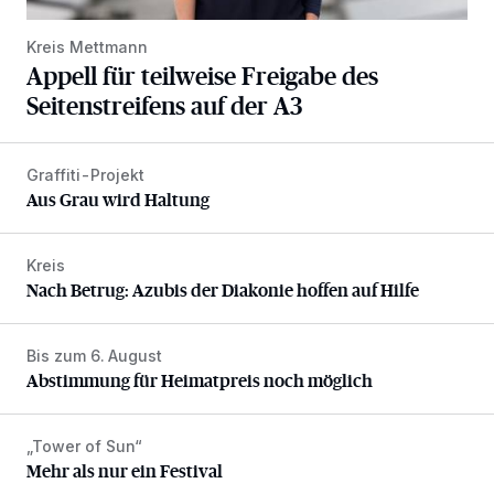
Kreis Mettmann
Appell für teilweise Freigabe des
Seitenstreifens auf der A3
Graffiti-Projekt
Aus Grau wird Haltung
Aus Grau wird Haltung
Kreis
Nach Betrug: Azubis der Diakonie hoffen auf Hilfe
Nach Betrug: Azubis der Diakonie hoffen auf Hilfe
Bis zum 6. August
Abstimmung für Heimatpreis noch möglich
Abstimmung für Heimatpreis noch möglich
„Tower of Sun“
Mehr als nur ein Festival
Mehr als nur ein Festival