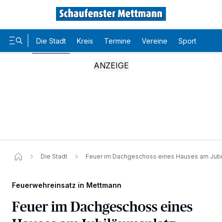
Die Stadt
Kreis
Termine
Vereine
Sport
Karr
Die Stadt
Feuer im Dachgeschoss eines Hauses am Jubi
Feuerwehreinsatz in Mettmann
Feuer im Dachgeschoss eines