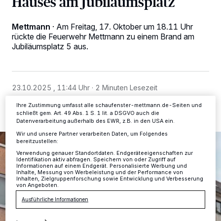
Hauses am Jubiläumsplatz
Wir und unsere
-Partner speichern und greifen auf
218
personenbezogene Daten wie Browserdaten oder eindeutige
Kennungen auf Ihrem Gerät zu. Durch Auswahl von OK aktivieren Sie
Mettmann
·
Am Freitag, 17. Oktober um 18.11 Uhr
Tracking-Technologien für die unter „Wir und unsere Partner
rückte die Feuerwehr Mettmann zu einem Brand am
verarbeiten Daten, um Ihnen Dienste bereitzustellen“ aufgeführten
Jubiläumsplatz 5 aus.
Zwecke. Wenn Tracker deaktiviert sind, sind manche Inhalte und
Anzeigen möglicherweise nicht mehr so relevant für Sie. Sie können
dieses Menü jederzeit wieder aufrufen, um Ihre Einstellungen zu
ändern oder Ihre Einwilligung zu widerrufen, indem Sie auf den Link
Einstellungen oder Ablehnen am unteren Rand der Webseite klicken.
Ihre Einstellungen gelten innerhalb unseres Website. Weitere
23.10.2025 , 11:44 Uhr
2 Minuten Lesezeit
Informationen finden Sie in unserer Datenschutzerklärung.
Ihre Zustimmung umfasst alle schaufenster-mettmann.de-Seiten und
schließt gem. Art. 49 Abs. 1 S. 1 lit. a DSGVO auch die
Datenverarbeitung außerhalb des EWR, z.B. in den USA ein.
Wir und unsere Partner verarbeiten Daten, um Folgendes
bereitzustellen:
Verwendung genauer Standortdaten. Endgeräteeigenschaften zur
Identifikation aktiv abfragen. Speichern von oder Zugriff auf
Informationen auf einem Endgerät. Personalisierte Werbung und
Inhalte, Messung von Werbeleistung und der Performance von
Inhalten, Zielgruppenforschung sowie Entwicklung und Verbesserung
von Angeboten.
Ausführliche Informationen