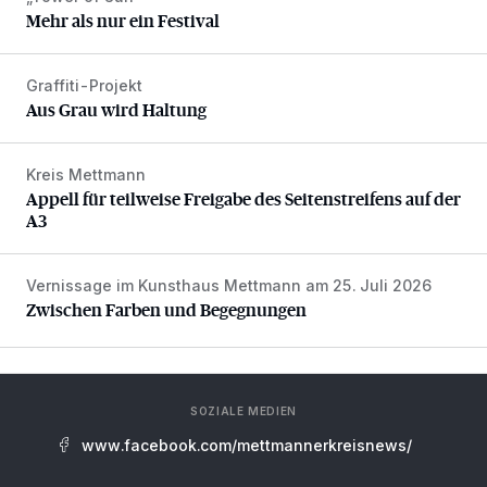
Mehr als nur ein Festival
Graffiti-Projekt
Aus Grau wird Haltung
Aus Grau wird Haltung
Kreis Mettmann
Appell für teilweise Freigabe des Seitenstreifens auf der A
Appell für teilweise Freigabe des Seitenstreifens auf der
A3
Vernissage im Kunsthaus Mettmann am 25. Juli 2026
Zwischen Farben und Begegnungen
Zwischen Farben und Begegnungen
SOZIALE MEDIEN
www.facebook.com/mettmannerkreisnews/