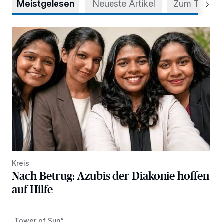
Meistgelesen
Neueste Artikel
Zum Thema
Nach Betrug: Azubis der Diakonie hoffen auf Hilfe
Kreis
Nach Betrug: Azubis der Diakonie hoffen
auf Hilfe
„Tower of Sun“
Mehr als nur ein Festival